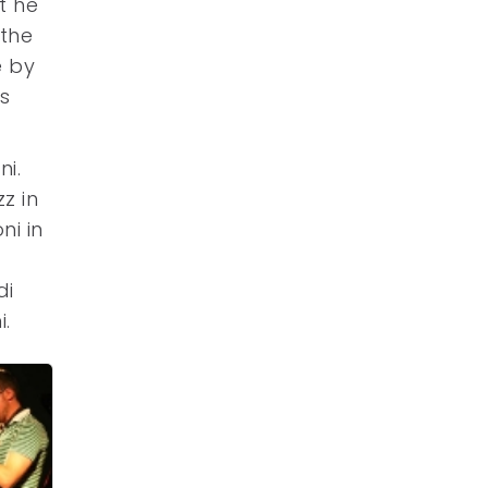
t he
 the
e by
es
ni.
z in
ni in
di
i.