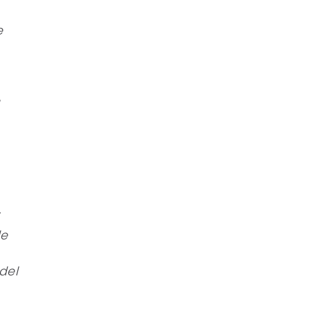
e
a
de
del