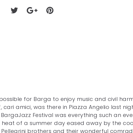
ly possible for Barga to enjoy music and civil ha
 cari amici, was there in Piazza Angelio last nigh
r’s BargaJazz Festival was everything such an ev
ng heat of a summer day eased away by the coo
 Pellegrini brothers and their wonderful comra