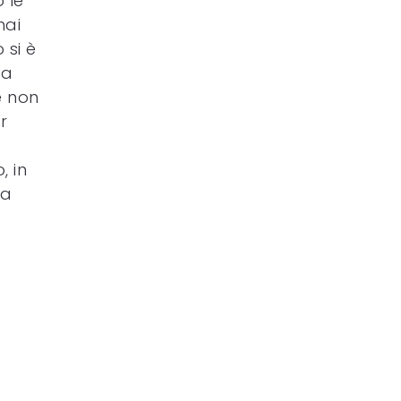
 le
hai
 si è
ra
e non
r
, in
ga