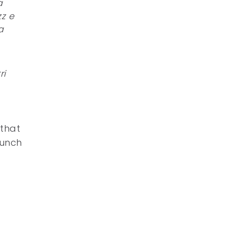
a
zz e
a
ri
 that
aunch