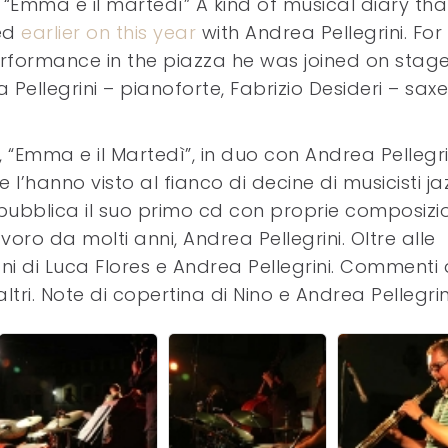
 “Emma e il martedì” A kind of musical diary tha
ed
earlier on this year
with Andrea Pellegrini. For
erformance in the piazza he was joined on stag
 Pellegrini – pianoforte, Fabrizio Desideri – sax
ni, “Emma e il Martedì”, in duo con Andrea Pellegri
l’hanno visto al fianco di decine di musicisti jaz
i pubblica il suo primo cd con proprie composizio
oro da molti anni, Andrea Pellegrini. Oltre alle
ni di Luca Flores e Andrea Pellegrini. Commenti 
ri. Note di copertina di Nino e Andrea Pellegrin