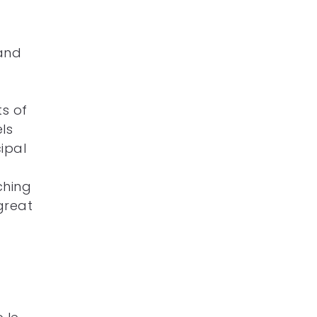
 and
ts of
ls
ipal
ching
great