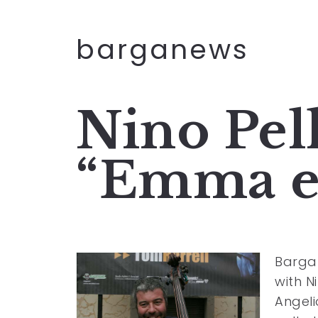
barganews
Nino Pel
“Emma e 
Barga 
with N
Angeli