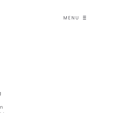
MENU
g
on