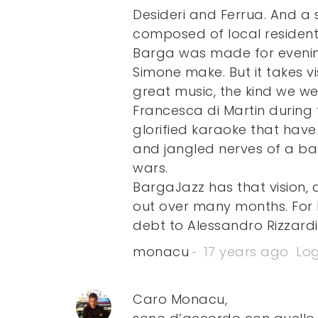
Desideri and Ferrua. And 
composed of local resident
Barga was made for evenings
Simone make. But it takes v
great music, the kind we we
Francesca di Martin during 
glorified karaoke that have 
and jangled nerves of a bat
wars.
BargaJazz has that vision, 
out over many months. For 
debt to Alessandro Rizzardi
monacu
17 years ago
Log
Caro Monacu,