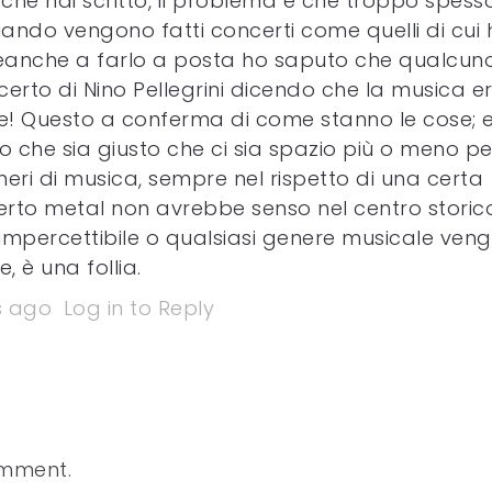
he hai scritto, il problema è che troppo spesso
ndo vengono fatti concerti come quelli di cui 
anche a farlo a posta ho saputo che qualcuno
erto di Nino Pellegrini dicendo che la musica e
! Questo a conferma di come stanno le cose; 
 che sia giusto che ci sia spazio più o meno pe
neri di musica, sempre nel rispetto di una certa
rto metal non avrebbe senso nel centro storico
 impercettibile o qualsiasi genere musicale ven
 è una follia.
s ago
Log in to Reply
omment.