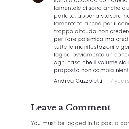
sono d’accordo con quello c
lamentele ci sono anche qua
parlato, appena stasera ne
lamentato anche per il conc
troppo alta…da non credere
per fare polemica ma credo
tutte le manifestazioni e ge
logica ovviamente un conce
ogni caso che il volume sia
proposto non cambia niente,
Andrea Guzzoletti
17 year
Leave a Comment
You must be
logged in
to post a c