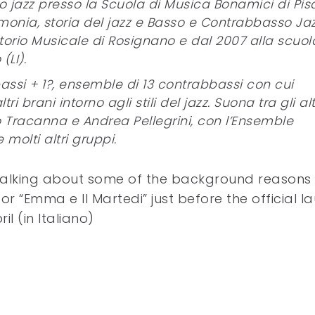
jazz presso la Scuola di Musica Bonamici di Pis
rmonia, storia del jazz e Basso e Contrabbasso Ja
torio Musicale di Rosignano e dal 2007 alla scuol
LI).
bassi + 1?, ensemble di 13 contrabbassi con cui
i brani intorno agli stili del jazz. Suona tra gli alt
no Tracanna e Andrea Pellegrini, con l’Ensemble
molti altri gruppi.
o talking about some of the background reasons
r “Emma e Il Martedi” just before the official l
l (in Italiano)