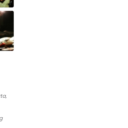
ta,
ig