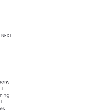
NEXT
rmony
t.
ening
l
des