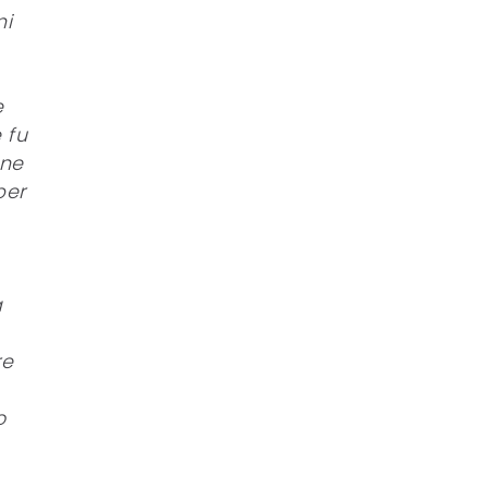
ni
e
 fu
one
per
a
re
o