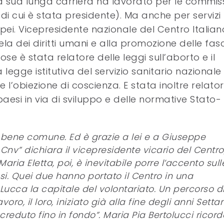
a sua lunga carriera ha lavorato per le commiss
 (di cui è stata presidente). Ma anche per servizi
uropei. Vicepresidente nazionale del Centro Italian
tela dei diritti umani e alla promozione delle fas
se è stata relatore delle leggi sull’aborto e il
legge istitutiva del servizio sanitario nazionale 
 l’obiezione di coscienza. E stata inoltre relato
aesi in via di sviluppo e delle normative Stato-
l bene comune. Ed è grazie a lei e a Giuseppe
Cnv” dichiara il vicepresidente vicario del Centro
aria Eletta, poi, è inevitabile porre l’accento sull
si. Quei due hanno portato il Centro in una
ucca la capitale del volontariato. Un percorso d
oro, il loro, iniziato già alla fine degli anni Setta
reduto fino in fondo”. Maria Pia Bertolucci ricor