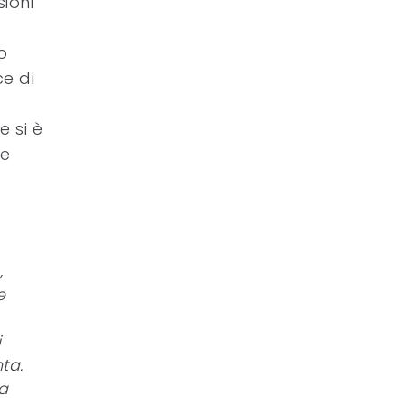
ioni
o
ce di
e si è
re
,
e
i
nta.
da