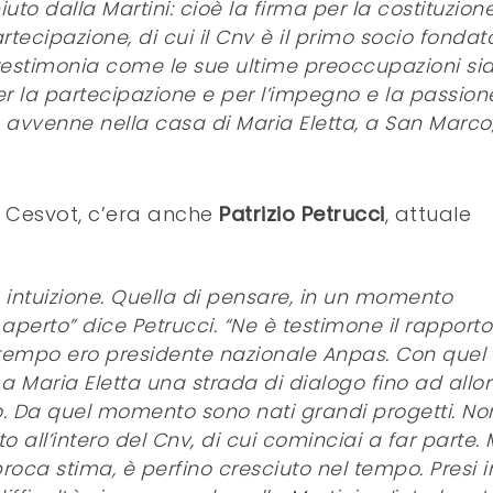
uto dalla Martini: cioè la firma per la costituzion
tecipazione, di cui il Cnv è il primo socio fondato
testimonia come le sue ultime preoccupazioni si
per la partecipazione e per l’impegno e la passion
ivo avvenne nella casa di Maria Eletta, a San Marco, 
te Cesvot, c’era anche
Patrizio Petrucci
, attuale
 intuizione. Quella di pensare, in un momento
 aperto” dice Petrucci. “Ne è testimone il rapporto
tempo ero presidente nazionale Anpas. Con quel
 a Maria Eletta una strada di dialogo fino ad allo
o. Da quel momento sono nati grandi progetti. No
to all’intero del Cnv, di cui cominciai a far parte.
proca stima, è perfino cresciuto nel tempo. Presi i