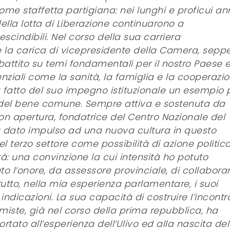
me staffetta partigiana: nei lunghi e proficui an
 della lotta di Liberazione continuarono a
scindibili. Nel corso della sua carriera
e la carica di vicepresidente della Camera, sepp
ibattito su temi fondamentali per il nostro Paese e
ziali come la sanità, la famiglia e la cooperazi
 fatto del suo impegno istituzionale un esempio 
 del bene comune. Sempre attiva e sostenuta da
n apertura, fondatrice del Centro Nazionale del
ha dato impulso ad una nuova cultura in questo
 terzo settore come possibilità di azione politic
: una convinzione la cui intensità ho potuto
l’onore, da assessore provinciale, di collabora
frutto, nella mia esperienza parlamentare, i suoi
indicazioni. La sua capacità di costruire l’incontr
ormiste, già nel corso della prima repubblica, ha
rtato all’esperienza dell’Ulivo ed alla nascita del