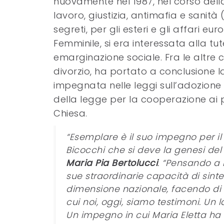
nuovamente nel 1987, nel corso dell
lavoro, giustizia, antimafia e sanità
segreti, per gli esteri e gli affari e
Femminile, si era interessata alla tu
emarginazione sociale. Fra le altre co
divorzio, ha portato a conclusione la 
impegnata nelle leggi sull’adozione e
della legge per la cooperazione ai p
Chiesa.
“Esemplare è il suo impegno per i
Bicocchi che si deve la genesi del 
Maria Pia Bertolucci
. “Pensando a M
sue straordinarie capacità di sinte
dimensione nazionale, facendo di L
cui noi, oggi, siamo testimoni. Un lav
Un impegno in cui Maria Eletta ha c