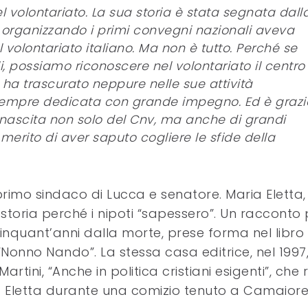
 volontariato. La sua storia è stata segnata dall
ià organizzando i primi convegni nazionali aveva
l volontariato italiano. Ma non è tutto. Perché se
i, possiamo riconoscere nel volontariato il centro
n ha trascurato neppure nelle sue attività
è sempre dedicata con grande impegno. Ed è grazi
 nascita non solo del Cnv, ma anche di grandi
l merito di aver saputo cogliere le sfide della
 primo sindaco di Lucca e senatore. Maria Eletta,
 storia perché i nipoti “sapessero”. Un racconto
 cinquant’anni dalla morte, prese forma nel libro
i “Nonno Nando”. La stessa casa editrice, nel 1997
rtini, “Anche in politica cristiani esigenti”, che r
a Eletta durante una comizio tenuto a Camaior