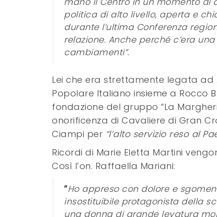
mano il Centro in un momento di dif
politica di alto livello, aperta e ch
durante l’ultima Conferenza region
relazione. Anche perché c’era una s
cambiamenti”.
Lei che era strettamente legata ad A
Popolare Italiano insieme a Rocco Bu
fondazione del gruppo “La Margherit
onorificenza di Cavaliere di Gran C
Ciampi per
“l’alto servizio reso al 
Ricordi di Marie Eletta Martini vengo
Così l’on. Raffaella Mariani:
“
Ho appreso con dolore e sgomento 
insostituibile protagonista della s
una donna di grande levatura mor