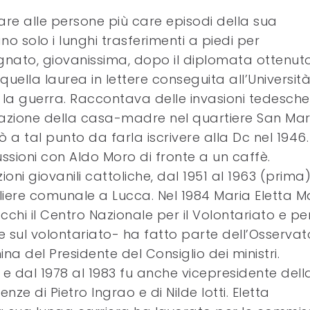
dare alle persone più care episodi della sua
no solo i lunghi trasferimenti a piedi per
egnato, giovanissima, dopo il diplomata ottenuto
quella laurea in lettere conseguita all’Università
e la guerra. Raccontava delle invasioni tedesche
azione della casa-madre nel quartiere San Mar
ò a tal punto da farla iscrivere alla Dc nel 1946.
ussioni con Aldo Moro di fronte a un caffè.
ni giovanili cattoliche, dal 1951 al 1963 (prima)
gliere comunale a Lucca. Nel 1984 Maria Eletta Ma
hi il Centro Nazionale per il Volontariato e pe
ge sul volontariato- ha fatto parte dell’Osservat
na del Presidente del Consiglio dei ministri.
e dal 1978 al 1983 fu anche vicepresidente dell
ze di Pietro Ingrao e di Nilde Iotti. Eletta