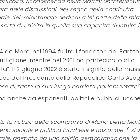
ficoltà, riconoscendo nella Martini un’interlocut
iara nelle discussioni. Nel segno della continuità,
ale del volontariato dedicai a lei parte della mia
orta di unicità in quella sua capacità di intuire i
ldo Moro, nel 1994 fu tra i fondatori del Partito
ttiglione, mentre nel 2001 ha partecipato alla
a”. Il 2 giugno 2002 è stata insignita della mas
roce dal Presidente della Repubblica Carlo Azeg
Paese durante la sua lunga carriera parlamentare”
no anche da esponenti politici e pubblici lucche
la notizia della scomparsa di Maria Eletta Marti
cena sociale e politica lucchese e nazionale. È st
ale, animata da uno spirito democratico che la