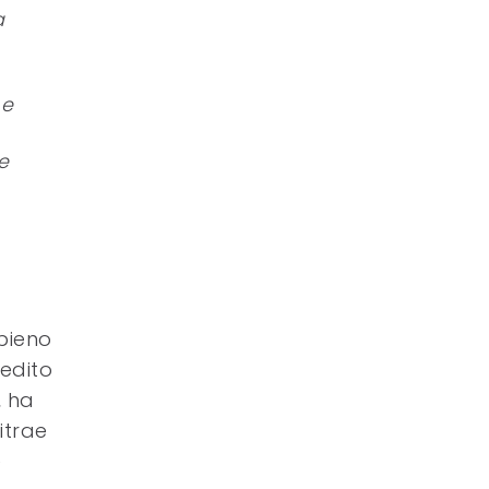
a
 e
e
 pieno
 edito
, ha
itrae
e