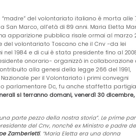
 “madre” del volontariato italiano è morta alle 
 San Marco, all’età di 89 anni. Maria Eletta Mar
tima apparizione pubblica risale ormai al marzo 
 del volontariato Toscano che il Cnv -da lei
nel 1984 e di cui è stata presidente fino al 2008
esidente onorario- organizzò in collaborazione
ntribuito alla genesi della legge 266 del 1991,
azionale per il Volontariato i primi convegni
ungo parlamentare Dc, fu anche staffetta partigi
unerali si terranno domani, venerdì 30 dicembre, 
una parte pezzo della nostra storia”. Le prime par
 presidente del Cnv, nonché ex Ministro e padre de
pe Zamberletti
. “Maria Eletta era una donna