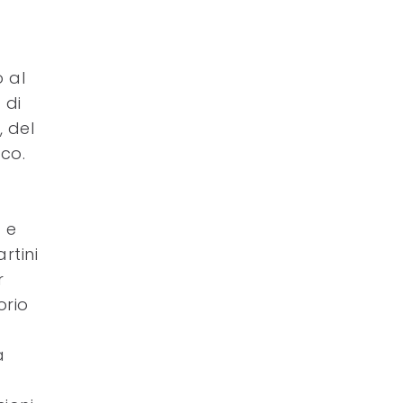
 al
 di
, del
co.
 e
rtini
r
orio
a