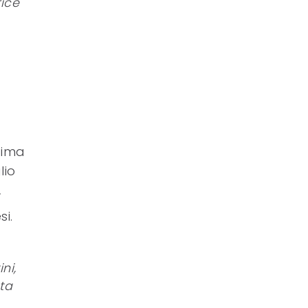
rice
sima
lio
.
si.
ni,
ata