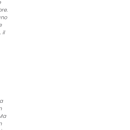
e
re.
ano
e
il
ra
n
 Ma
n