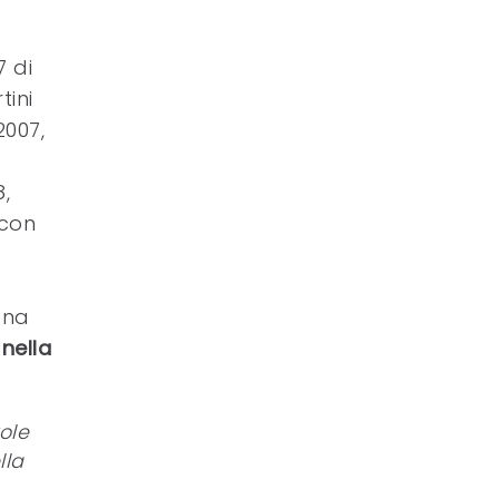
7 di
tini
2007,
,
 con
ana
nella
ole
lla