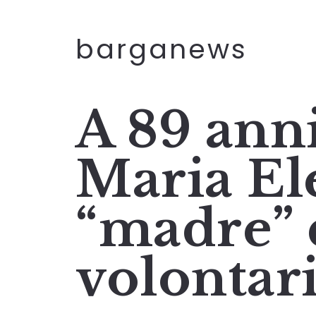
barganews
A 89 ann
Maria Ele
“madre” 
volontari