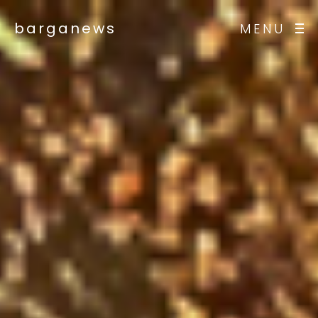
barganews
MENU