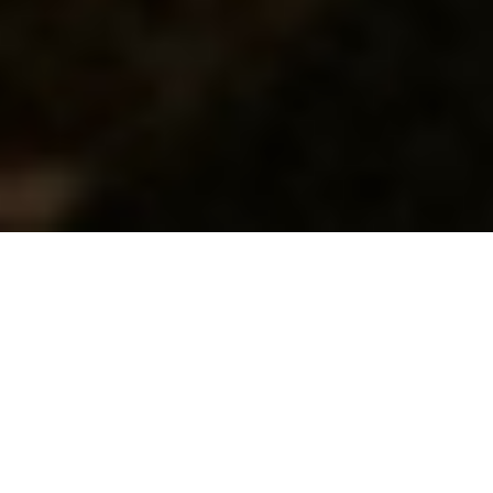
Palio dei Natalecci
2022
Palio dei Natalecci; every year on the 24th