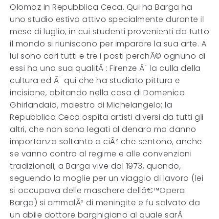
Olomoz in Repubblica Ceca. Qui ha Barga ha
uno studio estivo attivo specialmente durante il
mese di luglio, in cui studenti provenienti da tutto
il mondo si riuniscono per imparare la sua arte. A
lui sono cari tutti e tre i posti perchÃ© ognuno di
essi ha una sua qualitÃ : Firenze Ã¨ la culla della
cultura ed Ã¨ qui che ha studiato pittura e
incisione, abitando nella casa di Domenico
Ghirlandaio, maestro di Michelangelo; la
Repubblica Ceca ospita artisti diversi da tutti gli
altri, che non sono legati al denaro ma danno
importanza soltanto a ciÃ² che sentono, anche
se vanno contro al regime e alle convenzioni
tradizionali; a Barga vive dal 1973, quando,
seguendo la moglie per un viaggio di lavoro (lei
si occupava delle maschere dellâ€™Opera
Barga) si ammalÃ² di meningite e fu salvato da
un abile dottore barghigiano al quale sarÃ