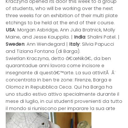
Kraczyna opened its door this week to a group
of students, who will be working over the next
three weeks for an exhibition of their multi plate
etchings to be held at the end of their course.
USA
: Morgan Asbridge, Ann Julia Bratnick, Molly
Maine, and Jesse Kauppila.
|
India
: Shalini Patel. |
Sweden
: Ann Wendegard |
Italy
: Silvia Papucci
and Tiziana Fontana (di Barga).
Swietlan Kraczyna, detto â€œNikâ€, da ben
quarantadue anni lavora come incisore e
insegnante di questâ€™arte. La sua attivitÃ Ã¨
concentrata in ben tre zone: Firenze, Barga e
Olomoz in Repubblica Ceca. Qui ha Barga ha
uno studio estivo attivo specialmente durante il
mese di luglio, in cui studenti provenienti da tutto
il mondo si riuniscono per imparare la sua arte