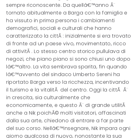
sempre riconoscente. Da quellâ€™anno Ã¨
tornato abitualmente a Barga con la famiglia e
ha vissuto in prima persona i cambiamenti
demografici, sociali e culturali che hanno
caratterizzato la cittÃ : inizialmente si era trovato
di fronte ad un paese vivo, movimentato, ricco
di attivitÃ . Lo stesso centro storico pullulava di
negozi, che piano piano si sono chiusi uno dopo
lâ€™altro. La vita sembrava sparita, fin quando
lâ€™avvento del sindaco Umberto Sereni ha
riportato Barga verso la ricchezza, incentivando
il turismo e la vitalitÃ del centro. Oggi la cittÃ Ã¨
in crescita, sia culturalmente che
economicamente, e questo Ã¨ di grande utilitÃ
anche a Nik poichÃ© molti visitatori, affascinati
dalla sua arte, chiedono di entrare a far parte
del suo corso. Nellâ€™insegnare, Nik impara ogni
giorno qualcosa di nuovo, nonostante la sua