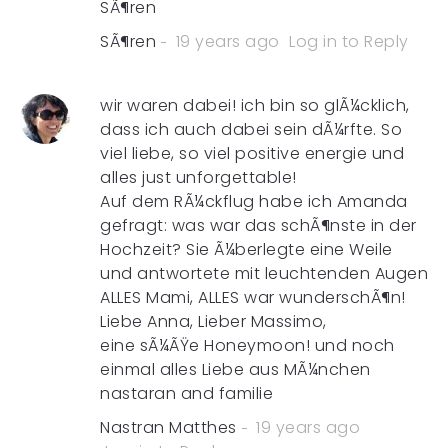
SÃ¶ren
SÃ¶ren
19 years ago
Log in to Reply
wir waren dabei! ich bin so glÃ¼cklich,
dass ich auch dabei sein dÃ¼rfte. So
viel liebe, so viel positive energie und
alles just unforgettable!
Auf dem RÃ¼ckflug habe ich Amanda
gefragt: was war das schÃ¶nste in der
Hochzeit? Sie Ã¼berlegte eine Weile
und antwortete mit leuchtenden Augen
ALLES Mami, ALLES war wunderschÃ¶n!
Liebe Anna, Lieber Massimo,
eine sÃ¼ÃŸe Honeymoon! und noch
einmal alles Liebe aus MÃ¼nchen
nastaran and familie
Nastran Matthes
19 years ago