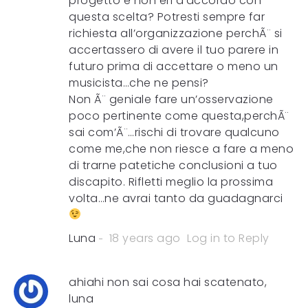
progetto e non eri d’accordo con
questa scelta? Potresti sempre far
richiesta all’organizzazione perchÃ¨ si
accertassero di avere il tuo parere in
futuro prima di accettare o meno un
musicista…che ne pensi?
Non Ã¨ geniale fare un’osservazione
poco pertinente come questa,perchÃ¨
sai com’Ã¨…rischi di trovare qualcuno
come me,che non riesce a fare a meno
di trarne patetiche conclusioni a tuo
discapito. Rifletti meglio la prossima
volta…ne avrai tanto da guadagnarci
Luna
18 years ago
Log in to Reply
ahiahi non sai cosa hai scatenato,
luna