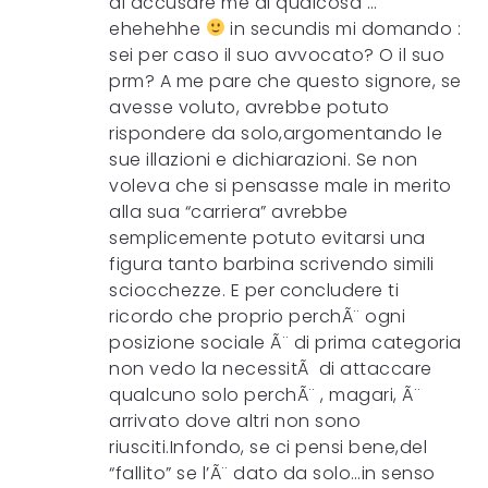
di accusare me di qualcosa …
ehehehhe
in secundis mi domando :
sei per caso il suo avvocato? O il suo
prm? A me pare che questo signore, se
avesse voluto, avrebbe potuto
rispondere da solo,argomentando le
sue illazioni e dichiarazioni. Se non
voleva che si pensasse male in merito
alla sua “carriera” avrebbe
semplicemente potuto evitarsi una
figura tanto barbina scrivendo simili
sciocchezze. E per concludere ti
ricordo che proprio perchÃ¨ ogni
posizione sociale Ã¨ di prima categoria
non vedo la necessitÃ di attaccare
qualcuno solo perchÃ¨ , magari, Ã¨
arrivato dove altri non sono
riusciti.Infondo, se ci pensi bene,del
“fallito” se l’Ã¨ dato da solo…in senso