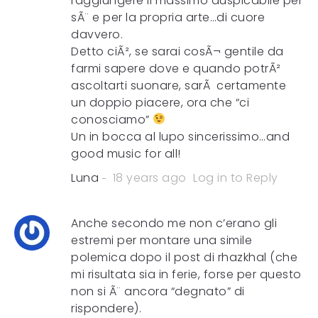
raggiungere il massimo auspicabile per
sÃ¨ e per la propria arte…di cuore
davvero.
Detto ciÃ², se sarai cosÃ¬ gentile da
farmi sapere dove e quando potrÃ²
ascoltarti suonare, sarÃ certamente
un doppio piacere, ora che “ci
conosciamo”
Un in bocca al lupo sincerissimo…and
good music for all!
Luna
18 years ago
Log in to Reply
Anche secondo me non c’erano gli
estremi per montare una simile
polemica dopo il post di rhazkhal (che
mi risultata sia in ferie, forse per questo
non si Ã¨ ancora “degnato” di
rispondere).