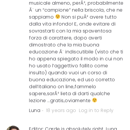
musicale almeno, perÃ², probabilmente
Ã¨ un “campione” nella briscola, che ne
sappiamo
Non si puÃ² avere tutto
dalla vita infondo! E, onde evitare di
sovrastarti con la mia spaventosa
forza di carattere, dopo averti
dimostrato che la mia buona
educazione Ã¨ indiscutibile (visto che ti
ho appena spiegato il modo in cui non
ho usato l’aggettivo fallito come
insulto) quando vuoi un corso di
buona educazione, ed uso corretto
dell’italiano on line,fammelo
sapere,sarÃ² lieta di darti qualche
lezione …gratis,oviamente
Luna
18 years ago
Log in to Reply
Editor: Carde is absolutely right. Luna