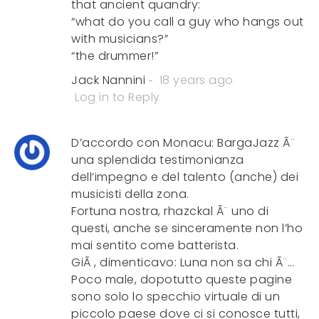
that ancient quandry:
“what do you call a guy who hangs out
with musicians?”
“the drummer!”
Jack Nannini
18 years ago
Log in to Reply
D’accordo con Monacu: BargaJazz Ã¨
una splendida testimonianza
dell’impegno e del talento (anche) dei
musicisti della zona.
Fortuna nostra, rhazckal Ã¨ uno di
questi, anche se sinceramente non l’ho
mai sentito come batterista.
GiÃ , dimenticavo: Luna non sa chi Ã¨…
Poco male, dopotutto queste pagine
sono solo lo specchio virtuale di un
piccolo paese dove ci si conosce tutti,