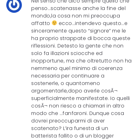
Nel senso che dico sempre quello che
penso…scatenasse anche la fine del
mondo,la cosa non mi preoccupa
affatto
ecco…intendevo questo…e
sinceramente questo “signore” me le
ha proprio strappate di bocca queste
riflessioni. Detesto la gente che non
solo fa illazioni sciocche ed
inopportune, ma che oltretutto non ha
nemmeno quel minimo di coerenza
necessaria per continuare a
sostenerle, o quantomeno
argomentarle,dopo averle cosÃ¬
superficialmente manifestate. Io quelli
cosÃ¬ non riesco a chiamari in altro
modo che …fanfaroni. Dunque cosa
dovrei preoccuparmi di aver
scatenato? L’ira funesta di un
batterista fallito o di un blogger