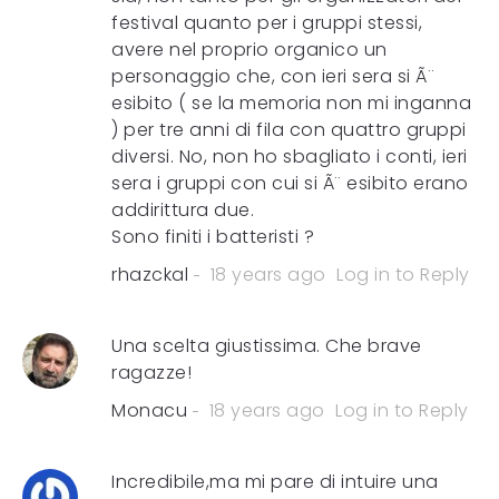
festival quanto per i gruppi stessi,
avere nel proprio organico un
personaggio che, con ieri sera si Ã¨
esibito ( se la memoria non mi inganna
) per tre anni di fila con quattro gruppi
diversi. No, non ho sbagliato i conti, ieri
sera i gruppi con cui si Ã¨ esibito erano
addirittura due.
Sono finiti i batteristi ?
rhazckal
18 years ago
Log in to Reply
Una scelta giustissima. Che brave
ragazze!
Monacu
18 years ago
Log in to Reply
Incredibile,ma mi pare di intuire una