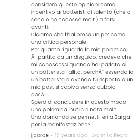
considero queste opinioni come
incentivo ai batteristi di talento (che ci
sono e ne conosco molti) a farsi
avanti.
Diciamo che l’hai presa un po’ come
una critica personale…
Per quanto riguarda la mia polemica,
Ã¨ partita da un disguido, credevo che
mi conoscessi quando hai parlato di
un batterista fallito, perchÃ¨ essendo io
un batterista e avendo tu risposto a un
mio post si capiva senza dubbio
cosÃ¬.
Spero di concludere in questo modo
una polemica inutile e nata male.
Una domanda se permetti: eri a Barga
per la manifestazione?
jjcarde
18 years ago
Log in to Reply