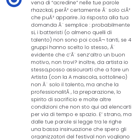
vena di “acredine” nelle tue parole
rhazckal, perÃ² certamente Ã¨ solo ciÃ²
che puÃ² apparire…la risposta alla tua
domanda Ã¨ semplice : probabilmente
si, i batteristi (o almeno quelli di
talento) non sono poi cosÃ¬ tanti, se 4
gruppi hanno scelto lo stesso, Ã¨
evidente che c’Ã¨ senz’altro un buon
motivo, non trovi? inoltre, da artista io
stessa,posso assicurarti che a fare un
Artista (con la A maiscola, sottolineo)
non Ã¨ solo il talento, ma anche la
professionalitÃ , la preparazione, lo
spirito di sacrificio e molte altre
condizioni che non sto qui ad elencarti
per via di tempo e spazio. E’ strano, ma
dalle tue parole si legge tra le righe
una bassa insinuazione che spero gli
organizzatori del festival non vogliano