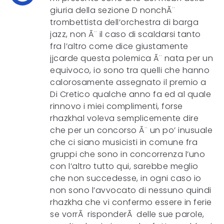
giuria della sezione D nonchÃ¨
trombettista dell’orchestra di barga
jazz, non Ã¨ il caso di scaldarsi tanto
fra l’altro come dice giustamente
jjcarde questa polemica Ã¨ nata per un
equivoco, io sono tra quelli che hanno
calorosamente assegnato il premio a
Di Cretico qualche anno fa ed al quale
rinnovo i miei complimenti, forse
rhazkhal voleva semplicemente dire
che per un concorso Ã¨ un po’ inusuale
che ci siano musicisti in comune fra
gruppi che sono in concorrenza l’uno
con l’altro tutto qui, sarebbe meglio
che non succedesse, in ogni caso io
non sono l’avvocato di nessuno quindi
rhazkha che vi confermo essere in ferie
se vorrÃ risponderÃ delle sue parole,