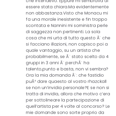
che intendevo. Eppure mi sembrava di
essere stata chiara.Ma evidentemente
non abbastanza.Visto che Monacu mi
fa una morale inesistente e fin troppo
scontata e Nannini mi soministra perle
di saggezza non pertinenti. La sola
cosa che mi urta di tutto questo Ã¨ che
si facciano illazioni, non capisco poi a
quale vantaggio, su un artista che
probabilmente, se Ã¨ stato scelto da 4
gruppi in 3 anni Ã¨ perchÃ¨ ha
talento,punto e basta, non vi sembra?
Ora la mia domanda Ã¨: che fastidio
puÃ² dare quaesto al vostro rhazckall
se non un’invidia personale?E se non si
tratta di invidia, allora che motivo c’era
per sottolineare la partecipazione di
quell’artista per 4 volte al concorso? Le
mie domande sono sorte proprio da