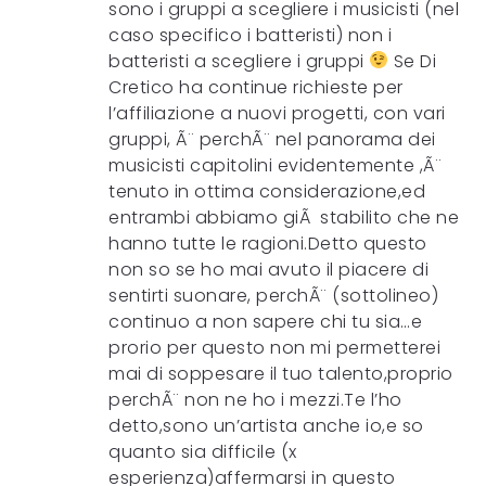
sono i gruppi a scegliere i musicisti (nel
caso specifico i batteristi) non i
batteristi a scegliere i gruppi
Se Di
Cretico ha continue richieste per
l’affiliazione a nuovi progetti, con vari
gruppi, Ã¨ perchÃ¨ nel panorama dei
musicisti capitolini evidentemente ,Ã¨
tenuto in ottima considerazione,ed
entrambi abbiamo giÃ stabilito che ne
hanno tutte le ragioni.Detto questo
non so se ho mai avuto il piacere di
sentirti suonare, perchÃ¨ (sottolineo)
continuo a non sapere chi tu sia…e
prorio per questo non mi permetterei
mai di soppesare il tuo talento,proprio
perchÃ¨ non ne ho i mezzi.Te l’ho
detto,sono un’artista anche io,e so
quanto sia difficile (x
esperienza)affermarsi in questo