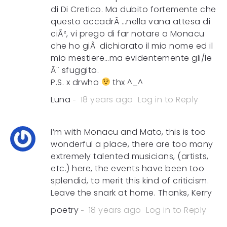
di Di Cretico. Ma dubito fortemente che
questo accadrÃ …nella vana attesa di
ciÃ², vi prego di far notare a Monacu
che ho giÃ dichiarato il mio nome ed il
mio mestiere…ma evidentemente gli/le
Ã¨ sfuggito.
P.S. x drwho
thx ^_^
Luna
18 years ago
Log in to Reply
I’m with Monacu and Mato, this is too
wonderful a place, there are too many
extremely talented musicians, (artists,
etc.) here, the events have been too
splendid, to merit this kind of criticism.
Leave the snark at home. Thanks, Kerry
poetry
18 years ago
Log in to Reply