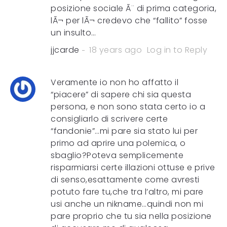
posizione sociale Ã¨ di prima categoria,
lÃ¬ per lÃ¬ credevo che “fallito” fosse
un insulto…
jjcarde
18 years ago
Log in to Reply
Veramente io non ho affatto il
“piacere” di sapere chi sia questa
persona, e non sono stata certo io a
consigliarlo di scrivere certe
“fandonie”…mi pare sia stato lui per
primo ad aprire una polemica, o
sbaglio?Poteva semplicemente
risparmiarsi certe illazioni ottuse e prive
di senso,esattamente come avresti
potuto fare tu,che tra l’altro, mi pare
usi anche un nikname…quindi non mi
pare proprio che tu sia nella posizione