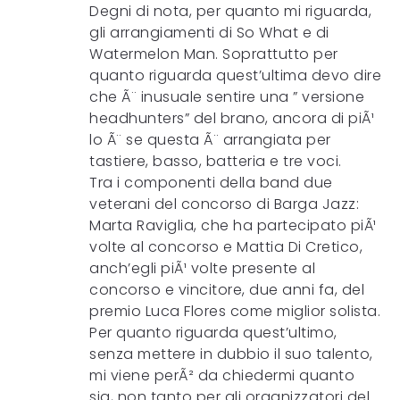
Degni di nota, per quanto mi riguarda,
gli arrangiamenti di So What e di
Watermelon Man. Soprattutto per
quanto riguarda quest’ultima devo dire
che Ã¨ inusuale sentire una ” versione
headhunters” del brano, ancora di piÃ¹
lo Ã¨ se questa Ã¨ arrangiata per
tastiere, basso, batteria e tre voci.
Tra i componenti della band due
veterani del concorso di Barga Jazz:
Marta Raviglia, che ha partecipato piÃ¹
volte al concorso e Mattia Di Cretico,
anch’egli piÃ¹ volte presente al
concorso e vincitore, due anni fa, del
premio Luca Flores come miglior solista.
Per quanto riguarda quest’ultimo,
senza mettere in dubbio il suo talento,
mi viene perÃ² da chiedermi quanto
sia, non tanto per gli organizzatori del