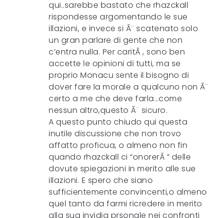
qui..sarebbe bastato che rhazckall
rispondesse argomentando le sue
illazioni, e invece si Ã¨ scatenato solo
un gran parlare di gente che non
c’entra nulla. Per caritÃ , sono ben
accette le opinioni di tutti, ma se
proprio Monacu sente il bisogno di
dover fare la morale a qualcuno non Ã¨
certo a me che deve farla…come
nessun altro,questo Ã¨ sicuro.
A questo punto chiudo qui questa
inutile discussione che non trovo
affatto proficua, o almeno non fin
quando rhazckall ci “onorerÃ ” delle
dovute spiegazioni in merito alle sue
illazioni. E spero che siano
sufficientemente convincenti,o almeno
quel tanto da farmi ricredere in merito
alla sua invidia prsonale nei confronti