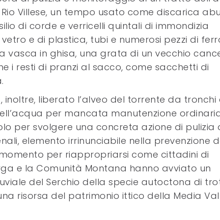
el Rio Villese, un tempo usato come discarica abu
ilio di corde e verricelli quintali di immondizia
di vetro e di plastica, tubi e numerosi pezzi di ferr
 una vasca in ghisa, una grata di un vecchio cance
he i resti di pranzi al sacco, come sacchetti di
.
inoltre, liberato l’alveo del torrente da tronchi 
re dell’acqua per mancata manutenzione ordinaria
solo per svolgere una concreta azione di pulizia 
ali, elemento irrinunciabile nella prevenzione d
momento per riappropriarsi come cittadini di
arga e la Comunità Montana hanno avviato un
luviale del Serchio della specie autoctona di tro
una risorsa del patrimonio ittico della Media Val