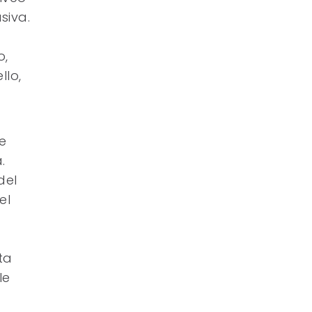
siva.
o,
llo,
e
.
del
el
ta
le