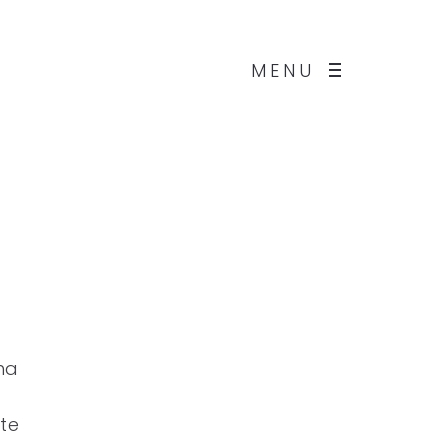
MENU
ha
nte