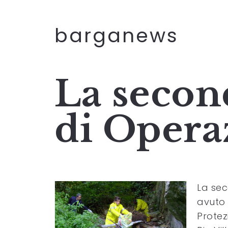
barganews
La secon
di Opera
La sec
avuto 
Protezi