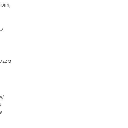
bini,
no
rezza
li
e
e