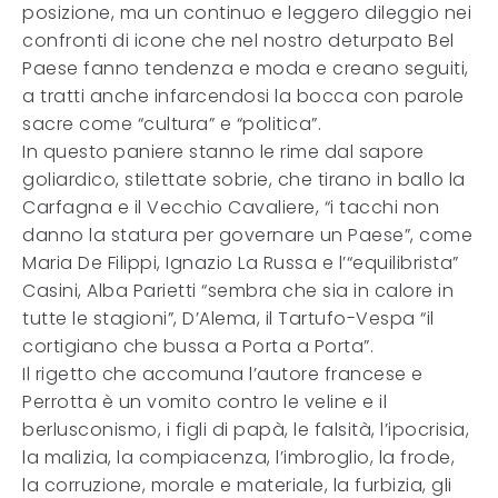
posizione, ma un continuo e leggero dileggio nei
confronti di icone che nel nostro deturpato Bel
Paese fanno tendenza e moda e creano seguiti,
a tratti anche infarcendosi la bocca con parole
sacre come “cultura” e “politica”.
In questo paniere stanno le rime dal sapore
goliardico, stilettate sobrie, che tirano in ballo la
Carfagna e il Vecchio Cavaliere, “i tacchi non
danno la statura per governare un Paese”, come
Maria De Filippi, Ignazio La Russa e l’“equilibrista”
Casini, Alba Parietti “sembra che sia in calore in
tutte le stagioni”, D’Alema, il Tartufo-Vespa “il
cortigiano che bussa a Porta a Porta”.
Il rigetto che accomuna l’autore francese e
Perrotta è un vomito contro le veline e il
berlusconismo, i figli di papà, le falsità, l’ipocrisia,
la malizia, la compiacenza, l’imbroglio, la frode,
la corruzione, morale e materiale, la furbizia, gli