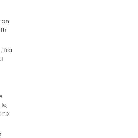
n an
ith
, fra
l
e
le,
iano
a