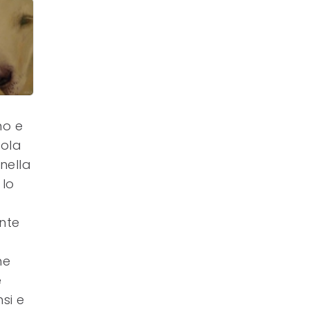
no e
uola
 nella
 lo
nte
he
e
si e