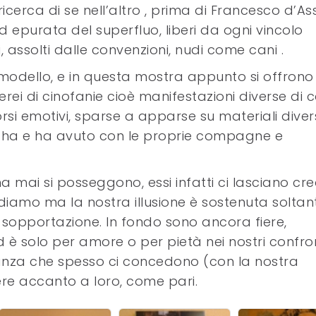
ricerca di se nell’altro , prima di Francesco d’Assi
ed epurata del superfluo, liberi da ogni vincolo
i, assolti dalle convenzioni, nudi come cani .
dello, e in questa mostra appunto si offrono
ei di cinofanie cioè manifestazioni diverse di c
corsi emotivi, sparse a apparse su materiali divers
sta ha e ha avuto con le proprie compagne e
 mai si posseggono, essi infatti ci lasciano cre
ediamo ma la nostra illusione è sostenuta soltan
 sopportazione. In fondo sono ancora fiere,
 è solo per amore o per pietà nei nostri confront
lianza che spesso ci concedono (con la nostra
ere accanto a loro, come pari.