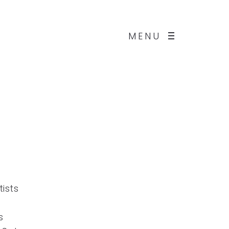
MENU
ists
s