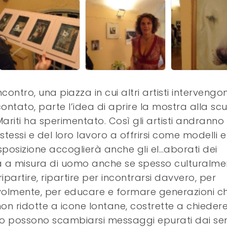
ntro, una piazza in cui altri artisti intervengo
ontato, parte l’idea di aprire la mostra alla sc
 Mariti ha sperimentato. Così gli artisti andranno
tessi e del loro lavoro a offrirsi come modelli e
sposizione accoglierà anche gli el…aborati dei
ora a misura di uomo anche se spesso culturalme
ipartire, ripartire per incontrarsi davvero, per
devolmente, per educare e formare generazioni c
on ridotte a icone lontane, costrette a chieder
solo possono scambiarsi messaggi epurati dai sen