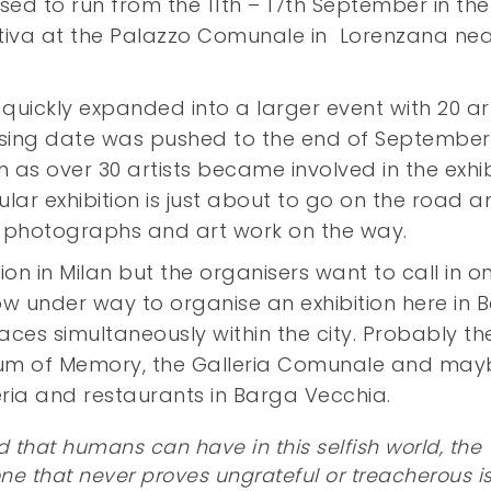
ed to run from the 11th – 17th September in the
tiva at the Palazzo Comunale in Lorenzana ne
y quickly expanded into a larger event with 20 art
osing date was pushed to the end of September.
as over 30 artists became involved in the exhib
ular exhibition is just about to go on the road a
e photographs and art work on the way.
ion in Milan but the organisers want to call in o
w under way to organise an exhibition here in 
aces simultaneously within the city. Probably th
seum of Memory, the Galleria Comunale and may
eria and restaurants in Barga Vecchia.
d that humans can have in this selfish world, the
ne that never proves ungrateful or treacherous i