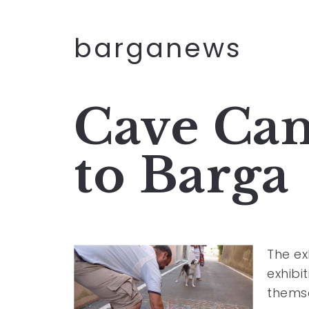
barganews
Cave Ca
to Barga
The ex
exhibi
themse