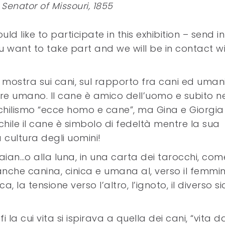
Senator of Missouri, 1855
uld like to participate in this exhibition – send i
 want to take part and we will be in contact w
mostra sui cani, sul rapporto fra cani ed umani
re umano. Il cane è amico dell’uomo e subito ne
hilismo “ecce homo e cane”, ma Gina e Giorgia
ile il cane è simbolo di fedeltà mentre la sua
 cultura degli uomini!
aian…o alla luna, in una carta dei tarocchi, com
che canina, cinica e umana al, verso il femmini
a, la tensione verso l’altro, l’ignoto, il diverso s
i la cui vita si ispirava a quella dei cani, “vita d