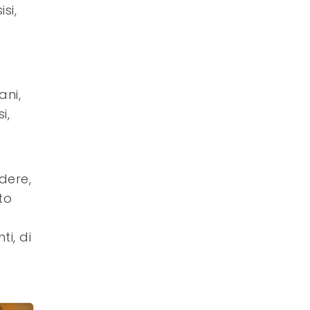
si,
ani,
i,
dere,
to
i, di