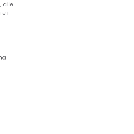
 alle
 e i
na