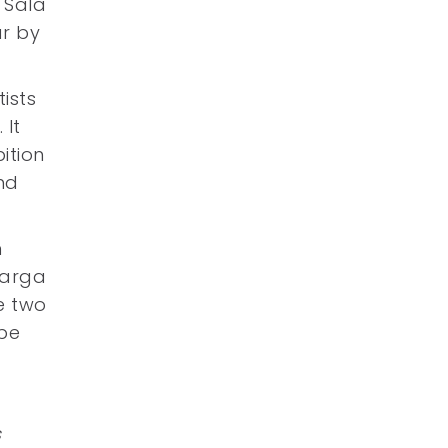
 Sala
ar by
ists
 It
ition
nd
n
Barga
e two
be
s