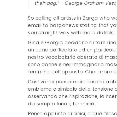
their dog.” – George Graham Vest, 
So calling all artists in Barga who wo
email to barganews stating that you
you straight way with more details.
Gina e Giorgia decidono di fare una 
un cane particolare ed un particola
nostro vocabolario oberato di masc
sono donne e nell’immaginario masch
femmina dell’opposto. Che orrore la
Così vorrei pensare ai cani che abb
emblema e simbolo della tensione an
osservando che l’ispirazione, la ricerc
da sempre lunari, femminili.
Penso appunto ai cinici, a quei filosof