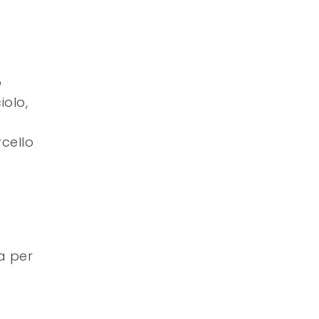
o
iolo,
rcello
a per