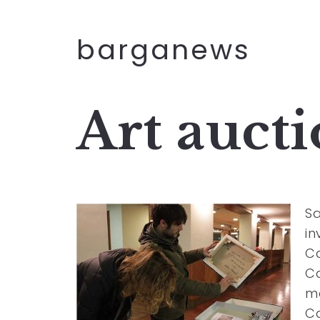
barganews
Art aucti
Sa
in
Ca
Ca
ma
C