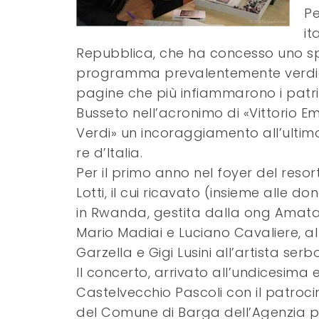
Pe
it
Repubblica, che ha concesso uno spe
programma prevalentemente verdiano
pagine che più infiammarono i patri
Busseto nell’acronimo di «Vittorio E
Verdi» un incoraggiamento all’ultim
re d’Italia.
Per il primo anno nel foyer del reso
Lotti, il cui ricavato (insieme alle 
in Rwanda, gestita dalla ong AmataAfr
Mario Madiai e Luciano Cavaliere, al 
Garzella e Gigi Lusini all’artista se
Il concerto, arrivato all’undicesima 
Castelvecchio Pascoli con il patrocini
del Comune di Barga dell’Agenzia per 