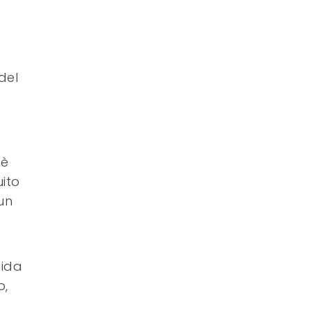
del
 è
uito
un
nida
o,