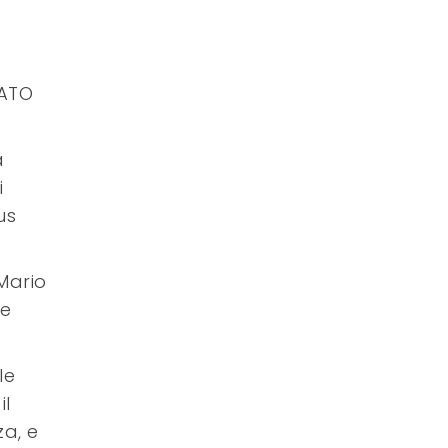
VATO
a
i
us
 Mario
le
le
il
za, e