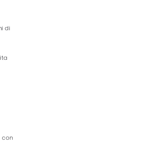
i di
ita
o con