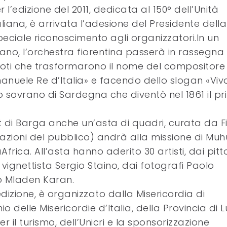
r l’edizione del 2011, dedicata al 150° dell’Unità
aliana, è arrivata l’adesione del Presidente della
ciale riconoscimento agli organizzatori.In un
, l’orchestra fiorentina passerà in rassegna 
oti che trasformarono il nome del compositore 
manuele Re d’Italia» e facendo dello slogan «Viv
o sovrano di Sardegna che diventò nel 1861 il p
rt di Barga anche un’asta di quadri, curata da F
donazioni del pubblico) andrà alla missione di Mu
ica. All’asta hanno aderito 30 artisti, dai pitto
vignettista Sergio Staino, dai fotografi Paolo
rbo Mladen Karan.
edizione, è organizzato dalla Misericordia di
o delle Misericordie d’Italia, della Provincia di 
il turismo, dell’Unicri e la sponsorizzazione