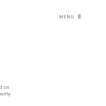
MENU
ed on
arity