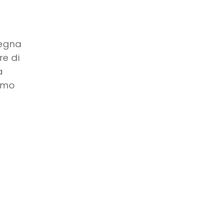
segna
re di
a
rimo