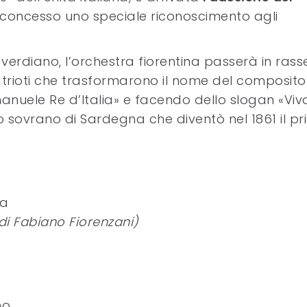
 concesso uno speciale riconoscimento agli
rdiano, l’orchestra fiorentina passerà in ras
trioti che trasformarono il nome del composito
manuele Re d’Italia» e facendo dello slogan «Viv
o sovrano di Sardegna che diventò nel 1861 il p
ra
 di Fabiano Fiorenzani)
mo