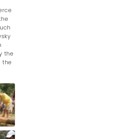
erce
the
much
vsky
n
y the
 the