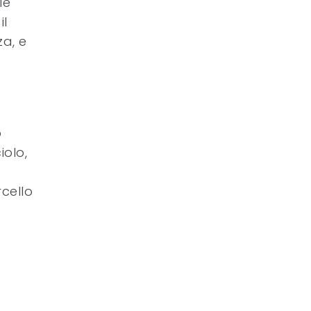
le
il
za, e
o
iolo,
rcello