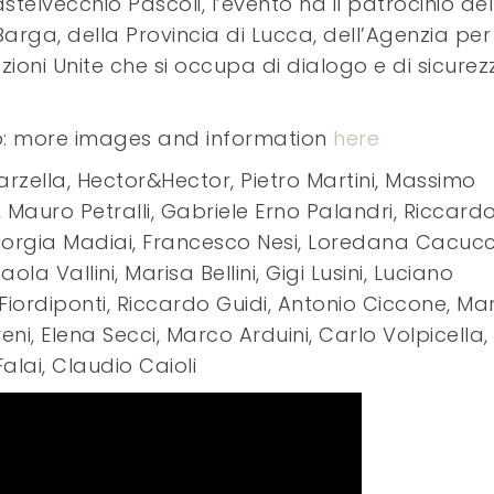
telvecchio Pascoli, l’evento ha il patrocinio del
Barga, della Provincia di Lucca, dell’Agenzia per 
azioni Unite che si occupa di dialogo e di sicurez
co: more images and information
here
arzella, Hector&Hector, Pietro Martini, Massimo
 Mauro Petralli, Gabriele Erno Palandri, Riccard
Giorgia Madiai, Francesco Nesi, Loredana Cacucc
ola Vallini, Marisa Bellini, Gigi Lusini, Luciano
Fiordiponti, Riccardo Guidi, Antonio Ciccone, Ma
eni, Elena Secci, Marco Arduini, Carlo Volpicella,
alai, Claudio Caioli