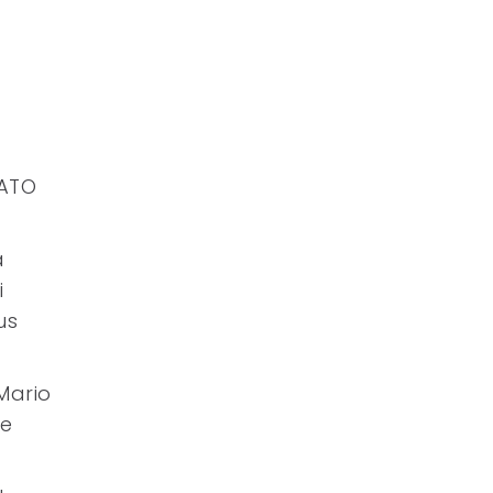
VATO
a
i
us
 Mario
le