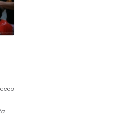
iocco
ta