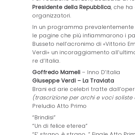
Presidente della Repubblica
, che ha
organizzatori.
In un programma prevalentemente ve
le pagine che più infiammarono i pa
Busseto nell’acronimo di «Vittorio E
Verdi» un incoraggiamento all’ultim
re d’Italia.
Goffredo Mameli
– Inno D’Italia
Giuseppe Verdi
– La Traviata
Brani ed arie celebri tratte dall’ope
(trascrizione per archi e voci soliste
Preludio Atto Primo
“Brindisi”
“Un di felice eterea”
“E’ strano, è strano…” Finale Atto Pri