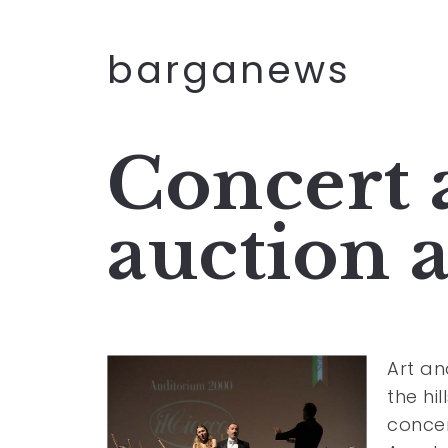
barganews
Concert 
auction 
Art an
the hi
concer