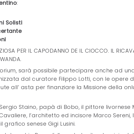
entino
:
ni
Solisti
certante
ni
ENZIOSA PER IL CAPODANNO DE IL CIOCCO. IL RICA
 RWANDA.
itorium, sarà possibile partecipare anche ad un
izzata dal curatore Filippo Lotti, con le opere d
ute all’ asta per finanziare la Missione della onl
ta Sergio Staino, papà di Bobo, il pittore livornese
 Cavaliere, l’architetto ed incisore Marco Sereni, 
il grafico senese Gigi Lusini.