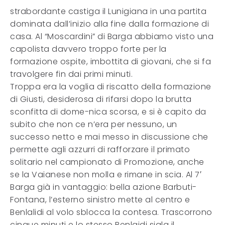
strabordante castiga il Lunigiana in una partita
dominata dall’inizio alla fine dalla formazione di
casa. Al “Moscardini” di Barga abbiamo visto una
capolista davvero troppo forte per la
formazione ospite, imbottita di giovani, che si fa
travolgere fin dai primi minuti.
Troppa era la voglia di riscatto della formazione
di Giusti, desiderosa di rifarsi dopo la brutta
sconfitta di dome-nica scorsa, e si è capito da
subito che non ce n’era per nessuno, un
successo netto e mai messo in discussione che
permette agli azzurri di rafforzare il primato
solitario nel campionato di Promozione, anche
se la Vaianese non molla e rimane in scia. Al 7′
Barga già in vantaggio: bella azione Barbuti-
Fontana, l’esterno sinistro mette al centro e
Benlalidi al volo sblocca la contesa. Trascorrono
cinque minuti e lo stesso Benlaidi sigla il