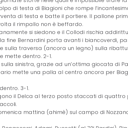
ornate storte nelle quali è impossibile tirare la
 colpo di testa di Biagioni che rompe l’incantesim
venta di testa e batte il portiere. Il pallone pri
olta il rimpallo non è beffardo.
tranamente si siedono e il Collodi rischia addiritt
lla fine Bernardini porta avanti i biancoverdi, p
e sulla traversa (ancora un legno) sulla ribattut
e mette dentro. 2-1.
a sulla sinistra, grazie ad un’ottima giocata di Pa
sario mette una palla al centro ancora per Biag
entro. 3-1.
gono il Delca al terzo posto staccati di quattro 
accoli.
 domenica mattina (ahimè) sul campo di Nozzan