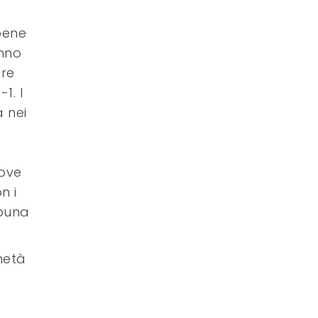
bene
anno
are
1. I
 nei
dove
n i
ibuna
metà