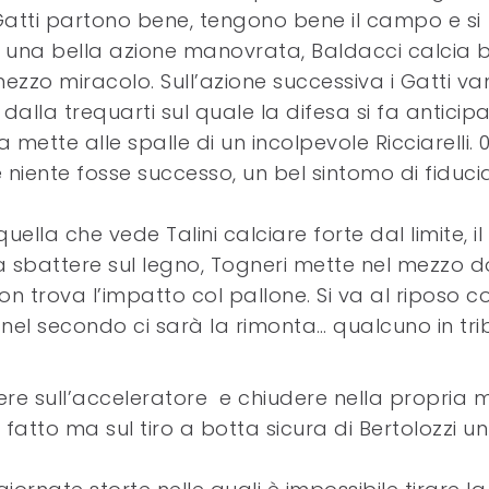
I Gatti partono bene, tengono bene il campo e si
o una bella azione manovrata, Baldacci calcia 
mezzo miracolo. Sull’azione successiva i Gatti v
alla trequarti sul quale la difesa si fa anticip
mette alle spalle di un incolpevole Ricciarelli. 0-
niente fosse successo, un bel sintomo di fiducia
uella che vede Talini calciare forte dal limite, il
 a sbattere sul legno, Togneri mette nel mezzo 
 trova l’impatto col pallone. Si va al riposo co
 nel secondo ci sarà la rimonta… qualcuno in tr
ere sull’acceleratore e chiudere nella propria 
 fatto ma sul tiro a botta sicura di Bertolozzi un