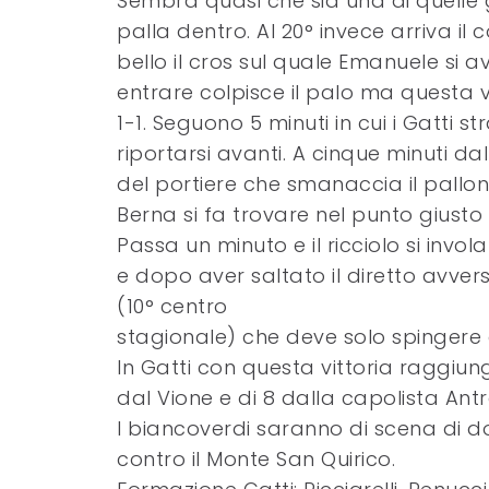
Sembra quasi che sia una di quelle gi
palla dentro. Al 20° invece arriva il
bello il cros sul quale Emanuele si av
entrare colpisce il palo ma questa v
1-1. Seguono 5 minuti in cui i Gatti s
riportarsi avanti. A cinque minuti da
del portiere che smanaccia il pallon
Berna si fa trovare nel punto giusto 
Passa un minuto e il ricciolo si invol
e dopo aver saltato il diretto avver
(10° centro
stagionale) che deve solo spingere d
In Gatti con questa vittoria raggiun
dal Vione e di 8 dalla capolista Antr
I biancoverdi saranno di scena di
contro il Monte San Quirico.