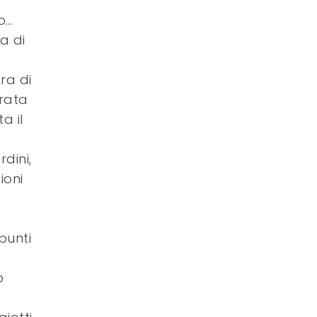
o…
ma di
ura di
arata
a il
rdini,
ioni
punti
o