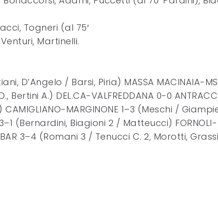
, Bonaccorsi, Adami, Puccetti (al 70′ Pardini), Bia
dacci, Togneri (al 75′
Venturi, Martinelli.
ni, D’Angelo / Barsi, Piria) MASSA MACINAIA-MS
ni D., Bertini A.) DEL.CA-VALFREDDANA 0-0 ANTRAC
) CAMIGLIANO-MARGINONE 1–3 (Meschi / Giampier
–1 (Bernardini, Biagioni 2 / Matteucci) FORNOLI-
AR 3–4 (Romani 3 / Tenucci C. 2, Morotti, Grass