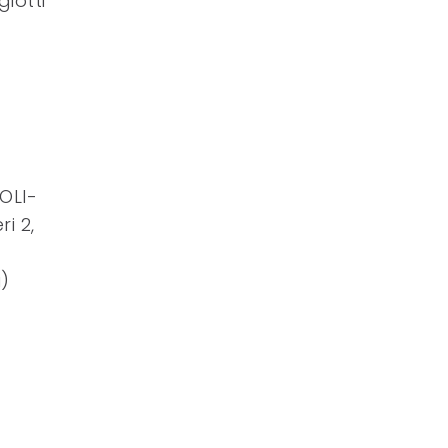
giotti
COLI-
i 2,
i)