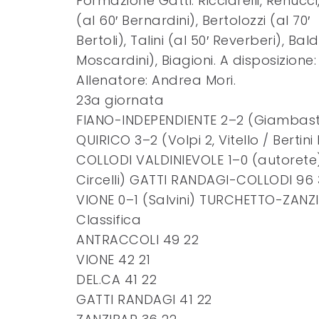
Formazione Gatti: Ricciarelli, Renucci
(al 60′ Bernardini), Bertolozzi (al 70′
Bertoli), Talini (al 50′ Reverberi), Bal
Moscardini), Biagioni. A disposizione: 
Allenatore: Andrea Mori.
23a giornata
FIANO-INDEPENDIENTE 2–2 (Giambastia
QUIRICO 3–2 (Volpi 2, Vitello / Berti
COLLODI VALDINIEVOLE 1–0 (autorete
Circelli) GATTI RANDAGI-COLLODI 96 3
VIONE 0–1 (Salvini) TURCHETTO-ZANZIB
Classifica
ANTRACCOLI 49 22
VIONE 42 21
DEL.CA 41 22
GATTI RANDAGI 41 22