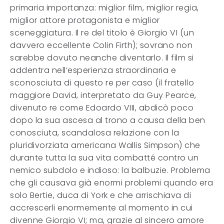
primaria importanza: miglior film, miglior regia,
miglior attore protagonista e miglior
sceneggiatura. Il re del titolo è Giorgio VI (un
davvero eccellente Colin Firth); sovrano non
sarebbe dovuto neanche diventarlo. Il film si
addentra nell’esperienza straordinaria e
sconosciuta di questo re per caso (il fratello
maggiore David, interpretato da Guy Pearce,
divenuto re come Edoardo VIII, abdicò poco
dopo la sua ascesa al trono a causa della ben
conosciuta, scandalosa relazione con la
pluridivorziata americana Wallis Simpson) che
durante tutta la sua vita combatté contro un
nemico subdolo e indioso: la balbuzie. Problema
che gli causava già enormi problemi quando era
solo Bertie, duca di York e che arrischiava di
accrescerli enormemente al momento in cui
divenne Giorgio VI; ma, grazie al sincero amore