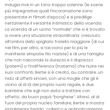
indugia mai in un tono troppo solenne (le scene
più impegnative quali l’incoronazione sono
presentate in filmati d’epoca) e si predilige
nettamente il versante intimistico della vicenda.
La vicenda di un uomo “normale” che si è trovato
a vivere una situazione straordinaria: cresciuto
all’ombra dello spigliato fratello maggiore (di cui
nel film, per altro, si tacciono per lo più le
manifeste simpatie filo naziste) e di una famiglia
che non nasconde la durezza e il disprezzo
(paterni) o l’indifferenza (materna) che nutre nei
suoi confronti, Bertie si è creato, au contraire, un
nido di affetti sinceri, con una moglie che gli è
vicino al di là del proprio ruolo regale, e due
bambine che egli non esita a trattare con
affetto, da buon papà “borghese”. Altresì, al di
fuori del proprio nucleo familiare, Bertie si mostra
inizialmente freddo, collerico e antipaticamente