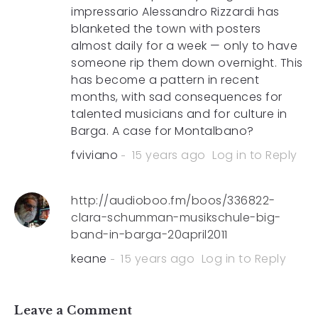
impressario Alessandro Rizzardi has
blanketed the town with posters
almost daily for a week — only to have
someone rip them down overnight. This
has become a pattern in recent
months, with sad consequences for
talented musicians and for culture in
Barga. A case for Montalbano?
fviviano
15 years ago
Log in to Reply
http://audioboo.fm/boos/336822-
clara-schumman-musikschule-big-
band-in-barga-20april2011
keane
15 years ago
Log in to Reply
Leave a Comment