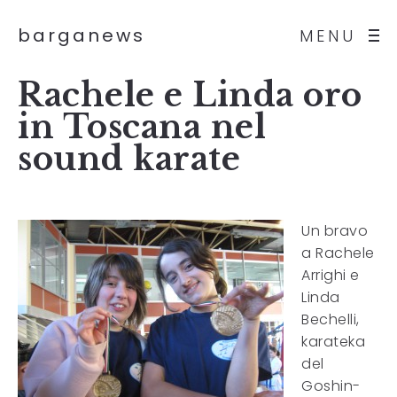
barganews
MENU
Rachele e Linda oro
in Toscana nel
sound karate
Un bravo
a Rachele
Arrighi e
Linda
Bechelli,
karateka
del
Goshin-