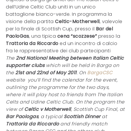
dell’Udine Celtic Club uniti in un unico
battaglione bianco-verde. In programma la
visione della partita
Celtic-Motherwell
, valevole
per la finale di Scottish Cup, presso il
Bar del
PaoloGas
, una tipica
cena “scozzese”
presso la
Trattoria da Riccardo
ed un incontro di calcio
fra le rappresentative dei club partecipanti
The
2nd National Meeting between Italian Celtic
supporter clubs
which will be held in Barga on
the
21st and 22nd of May 2011
. On
BargaCSC
website you’ll find the calendar for the event,
outlining the programme for the two days,
where it will play host to friends from The Italian
Celts and Udine Celtic Club. On the program the
view of
Celtic v Motherwell
, Scottish Cup Final, at
Bar Paologas
, a typical
Scottish Dinner
at
Trattoria da Riccardo
and friendly match