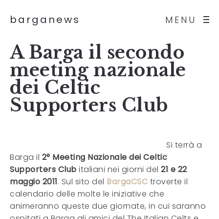
barganews
MENU
A Barga il secondo
meeting nazionale
dei Celtic
Supporters Club
Si terrà a
Barga il
2° Meeting Nazionale dei Celtic
Supporters Club
italiani nei giorni del
21 e 22
maggio 2011
. Sul sito del
BargaCSC
troverte il
calendario delle molte le iniziative che
animeranno queste due giornate, in cui saranno
ospitati a Barga gli amici del The Italian Celts e