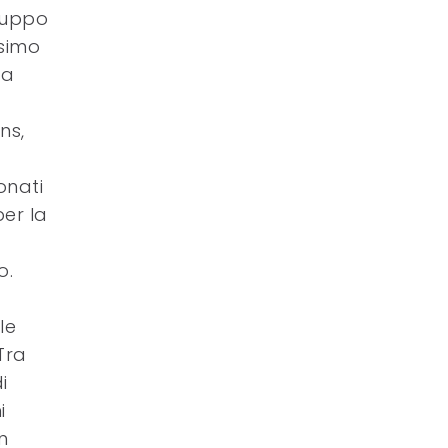
Gruppo
esimo
 a
ns,
onati
per la
o.
le
Tra
i
i
n