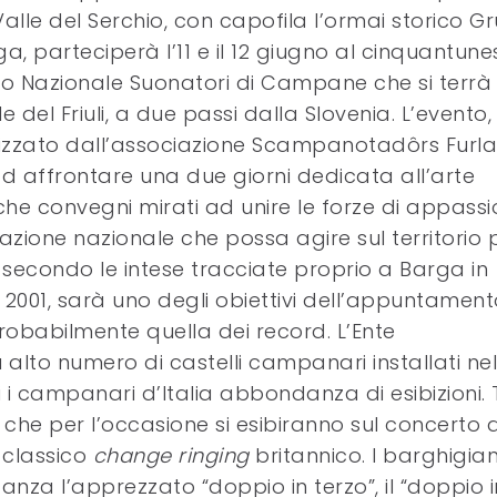
Valle del Serchio, con capofila l’ormai storico 
ga, parteciperà l’11 e il 12 giugno al cinquantun
 Nazionale Suonatori di Campane che si terrà
e del Friuli, a due passi dalla Slovenia. L’evento,
zzato dall’associazione Scampanotadôrs Furla
ad affrontare una due giorni dedicata all’arte
he convegni mirati ad unire le forze di appassi
ciazione nazionale che possa agire sul territorio 
 secondo le intese tracciate proprio a Barga in
2001, sarà uno degli obiettivi dell’appuntament
 probabilmente quella dei record. L’Ente
ù alto numero di castelli campanari installati nel
 i campanari d’Italia abbondanza di esibizioni. 
lk, che per l’occasione si esibiranno sul concerto d
 classico
change ringing
britannico. I barghigian
za l’apprezzato “doppio in terzo”, il “doppio i