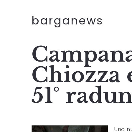
barganews
Campanar
Chiozza 
51° radu
Una nu