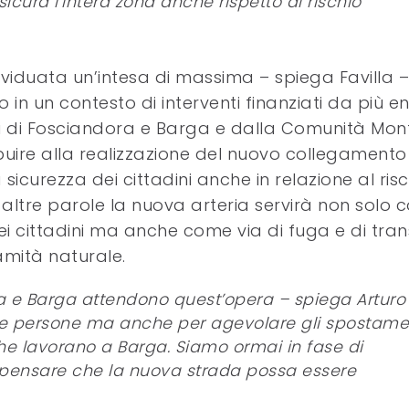
sicura l’intera zona anche rispetto al rischio
dividuata un’intesa di massima – spiega Favilla 
 in un contesto di interventi finanziati da più en
ni di Fosciandora e Barga e dalla Comunità Mon
uire alla realizzazione del nuovo collegamento
sicurezza dei cittadini anche in relazione al risc
n altre parole la nuova arteria servirà non solo
i cittadini ma anche come via di fuga e di tran
amità naturale.
ra e Barga attendono quest’opera – spiega Arturo
elle persone ma anche per agevolare gli spostame
i che lavorano a Barga. Siamo ormai in fase di
a pensare che la nuova strada possa essere