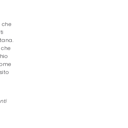
– che
ti
tana.
 che
hio
 come
sito
nti