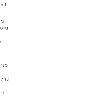
mento
va
dora
o
orso
enti
di