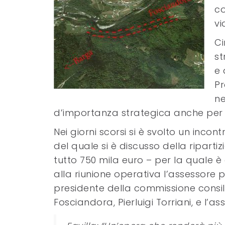
co
vi
Ci
st
e 
Pr
ne
d’importanza strategica anche per la
Nei giorni scorsi si è svolto un inc
del quale si è discusso della ripartiz
tutto 750 mila euro – per la quale è 
alla riunione operativa l’assessore pro
presidente della commissione consiliar
Fosciandora, Pierluigi Torriani, e l