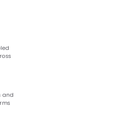
eled
cross
s and
erms