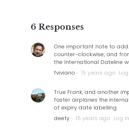
6 Responses
One important note to add. 
counter-clockwise, and from 
the International Dateline 
fviviano
15 years ago
Log
True Frank, and another im
faster airplanes the intern
of expiry date labelling.
deety
15 years ago
Log i