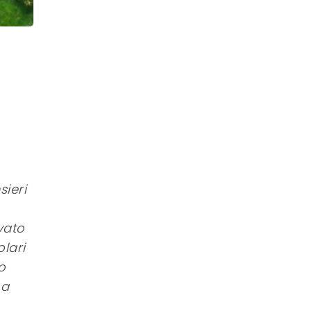
ieri
vato
lari
o
 a