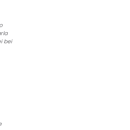
o
rla
i bei
e