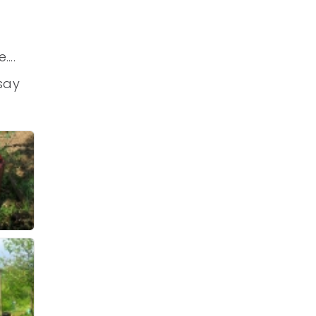
e….
say