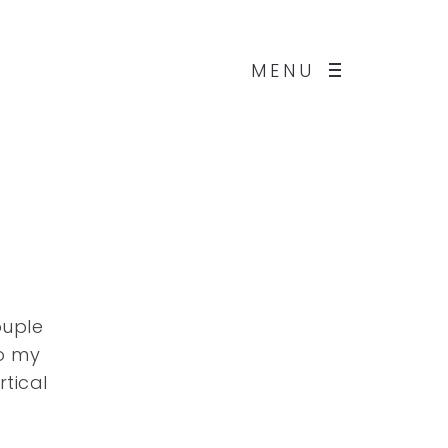
MENU
ouple
o my
rtical