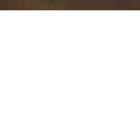
Cancellone: ecco i
finalisti
Lo scorso 17 giugno si sono disputate le
semifinali del Torneo di Calcio del Cancellone a
Barga.
A scendere in campo e a contendersi il
passaggio il rush finale per il I e II posto sono
state la Trattoria da Riccardo che ha vinto ai
rigori contro Ideal Confort e Bar del Paolo Gas
che si è imposto sui Sarchiaponi per 7 a 6.