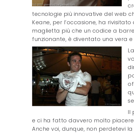
cr
tecnologie più innovative del web ch
Keane, per l’occasione, ha rivisitato
maglietta più che un codice a barr
funzionante, è diventato una vera e 
La
vo
di
po
o
qu
se
Il
e ci ha fatto davvero molto piacere
Anche voi, dunque, non perdetevi la