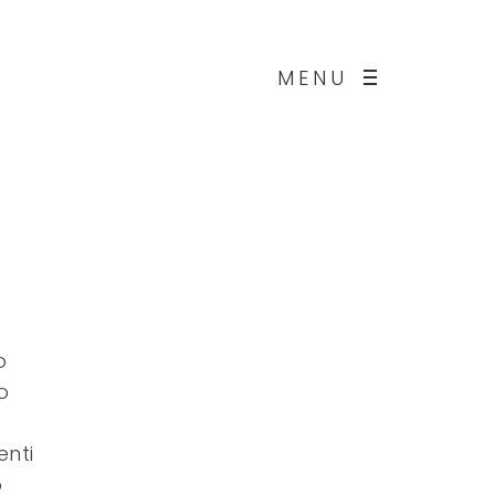
MENU
o
o
enti
o