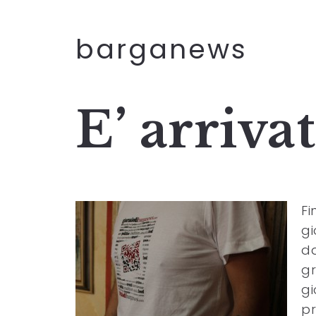
barganews
E’ arrivat
Fi
gi
da
gr
gi
pr