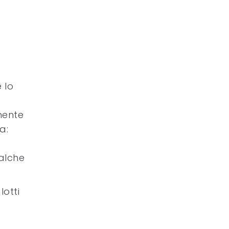
e lo
mente
a:
ualche
lotti