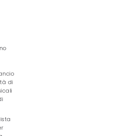
ano
ancio
tà di
cali
di
vista
er