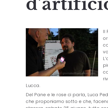
d’artifici
Il
or
co
vo
L’
pi
co
ri
Lucca.
Del Pane e le rose ci parla, Luca Pedres
che proponiamo sotto e che, facendo 