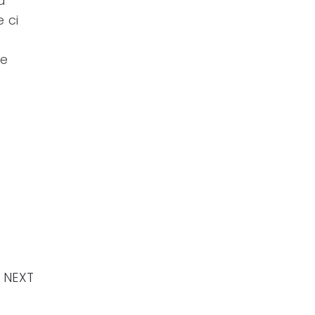
a
 ci
le
NEXT