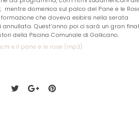
ome da programma, con i ritmi sudamericani all
 mentre domenica sul palco del Pane e le Rose
formazione che doveva esibirsi nella serata
 annullata. Quest’anno poi ci sarà un gran fina
gestori della Piscina Comunale di Gallicano.
chi e il pane e le rose (mp3)