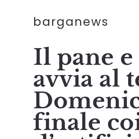
barganews
Il pane e 
avvia al 
Domenica
finale co