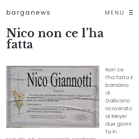
barganews
MENU
Nico non ce l’ha
fatta
Non ce
l’ha fatta il
bambino
di
Gallicano
ricoverato
al Meyer
due giorni
fa in