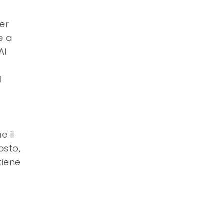
er
e a
Al
l
e il
osto,
tiene