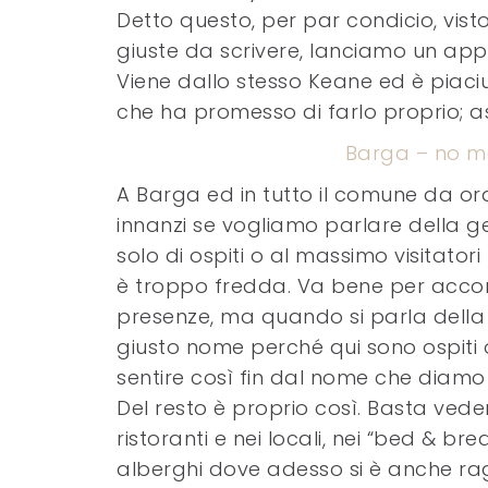
Detto questo, per par condicio, vist
giuste da scrivere, lanciamo un app
Viene dallo stesso Keane ed è piac
che ha promesso di farlo proprio; as
Barga – no mor
A Barga ed in tutto il comune da ora 
innanzi se vogliamo parlare della gen
solo di ospiti o al massimo visitatori (
è troppo fredda. Va bene per accom
presenze, ma quando si parla della
giusto nome perché qui sono ospiti 
sentire così fin dal nome che diamo 
Del resto è proprio così. Basta veder
ristoranti e nei locali, nei “bed & bre
alberghi dove adesso si è anche rag