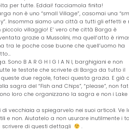
lta per tutte. Eddai! facciamola finita!
rga non è uno “small Village”, casomai una “sm
ty”. Insomma siamo una città a tutti gli effetti e
 piccolo villaggio! E’ vero che città Barga è
ventata grazie a Mussolini, ma quell’atto è rima
a tra le poche cose buone che quell’uomo ha
tto…
ga. Sono B A R G H I G I A N I, barghigiani e non
utte le testate che scrivete di Barga da tutto il
queste due regole, fateci questa grazia. E già c
 alla sagra del “Fish and Chips”, “please”, non fat
Sono loro che organizzano la sagra e non i Lake
di vecchiaia a spiegarvelo nei suoi articoli. Ve l
tili e non. Aiutatelo a non usurare inutilmente i ta
scrivere di questi dettagli
.