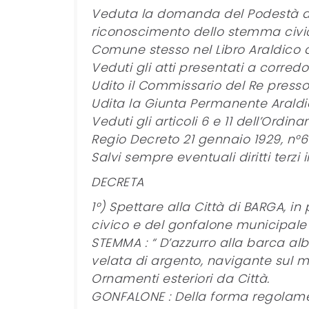
Veduta la domanda del Podestà dell
riconoscimento dello stemma civic
Comune stesso nel Libro Araldico de
Veduti gli atti presentati a corre
Udito il Commissario del Re presso
Udita la Giunta Permanente Araldi
Veduti gli articoli 6 e 11 dell’Ordi
Regio Decreto 21 gennaio 1929, n°61
Salvi sempre eventuali diritti terzi i
DECRETA
1°) Spettare alla Città di BARGA, in
civico e del gonfalone municipale m
STEMMA : “ D’azzurro alla barca alb
velata di argento, navigante sul ma
Ornamenti esteriori da Città.
GONFALONE : Della forma regolamen