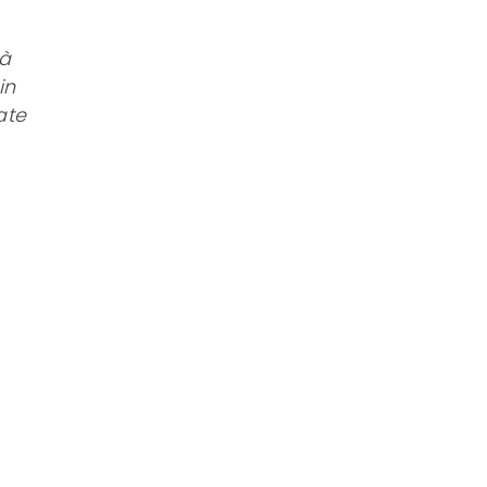
tà
in
ate