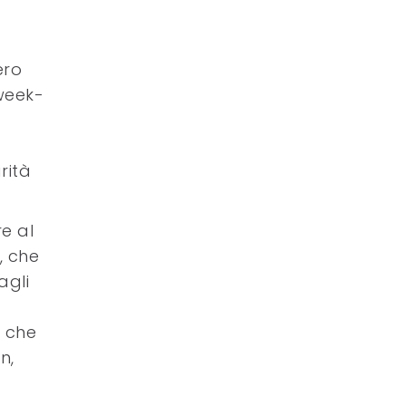
ero
 week-
o
rità
e al
, che
agli
o che
n,