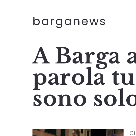
barganews
A Barga a
parola tu
sono solo
Ci