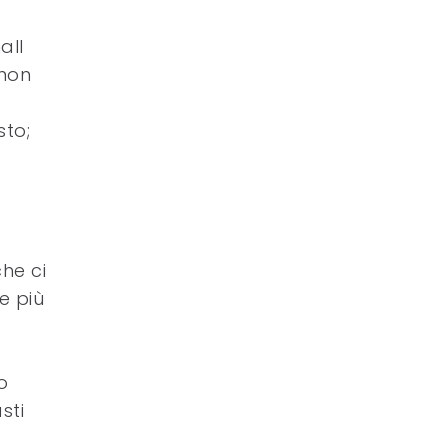
all
 non
sto;
he ci
e più
o
sti