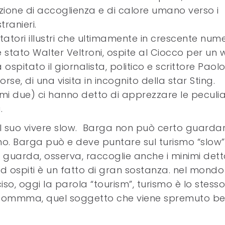
izione di accoglienza e di calore umano verso i
stranieri.
atori illustri che ultimamente in crescente num
 è stato Walter Veltroni, ospite al Ciocco per un
spitato il giornalista, politico e scrittore Paol
rse, di una visita in incognito della star Sting.
imi due) ci hanno detto di apprezzare le peculia
.
l suo vivere slow. Barga non può certo guardar
o. Barga può e deve puntare sul turismo “slow”
che guarda, osserva, raccoglie anche i minimi dett
i od ospiti è un fatto di gran sostanza. nel mondo
so, oggi la parola “tourism”, turismo è lo stess
nsommma, quel soggetto che viene spremuto be