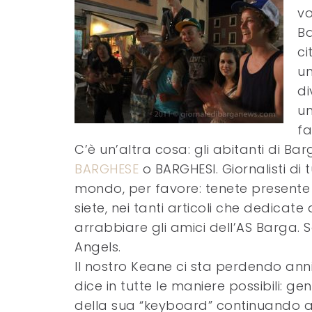
vo
Ba
ci
un
di
un
fa
C’è un’altra cosa: gli abitanti di Bar
BARGHESE
o BARGHESI. Giornalisti di t
mondo, per favore: tenete presente 
siete, nei tanti articoli che dedicate
arrabbiare gli amici dell’AS Barga. 
Angels.
Il nostro Keane ci sta perdendo anni 
dice in tutte le maniere possibili: gen
della sua “keyboard” continuando a 