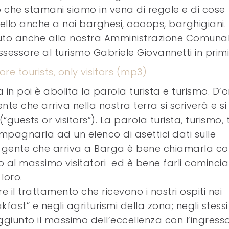
o che stamani siamo in vena di regole e di cose
ello anche a noi barghesi, oooops, barghigiani.
iuto anche alla nostra Amministrazione Comuna
sessore al turismo Gabriele Giovannetti in primi
e tourists, only visitors (mp3)
in poi è abolita la parola turista e turismo. D’
te che arriva nella nostra terra si scriverà e si
“guests or visitors”). La parola turista, turismo, t
pagnarla ad un elenco di asettici dati sulle
 gente che arriva a Barga è bene chiamarla con
o al massimo visitatori ed è bene farli comincia
loro.
e il trattamento che ricevono i nostri ospiti nei
akfast” e negli agriturismi della zona; negli stessi
giunto il massimo dell’eccellenza con l’ingresso