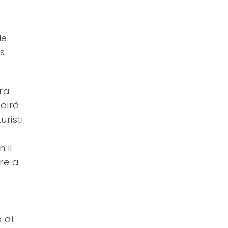
le
s.
ora
 dirà
uristi
 il
re a
 di