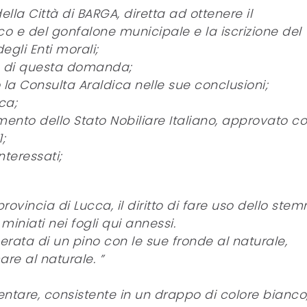
a Città di BARGA, diretta ad ottenere il
o e del gonfalone municipale e la iscrizione del
gli Enti morali;
do di questa domanda;
 la Consulta Araldica nelle sue conclusioni;
ca;
namento dello Stato Nobiliare Italiano, approvato c
;
nteressati;
 provincia di Lucca, il diritto di fare uso dello ste
iniati nei fogli qui annessi.
erata di un pino con le sue fronde al naturale,
re al naturale. ”
tare, consistente in un drappo di colore bianco