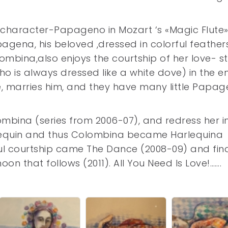
l character-Papageno in Mozart ‘s «Magic Flute»
agena, his beloved ,dressed in colorful feathers
lombina,also enjoys the courtship of her love- s
 is always dressed like a white dove) in the e
 marries him, and they have many little Papag
ombina (series from 2006-07), and redress her i
rlequin and thus Colombina became Harlequina
ul courtship came The Dance (2008-09) and fina
on that follows (2011). All You Need Is Love!…….