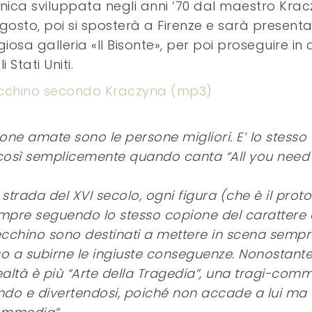
tecnica sviluppata negli anni ‘70 dal maestro Kra
osto, poi si sposterà a Firenze e sarà presenta
osa galleria «Il Bisonte», per poi proseguire in 
 Stati Uniti.
lecchino secondo Kraczyna (mp3)
one amate sono le persone migliori. E’ lo stesso
osì semplicemente quando canta “All you need 
strada del XVI secolo, ogni figura (che è il proto
empre seguendo lo stesso copione del carattere a
lecchino sono destinati a mettere in scena sempr
so a subirne le ingiuste conseguenze. Nonostante
altà è più “Arte della Tragedia”, una tragi-com
ndo e divertendosi, poiché non accade a lui ma