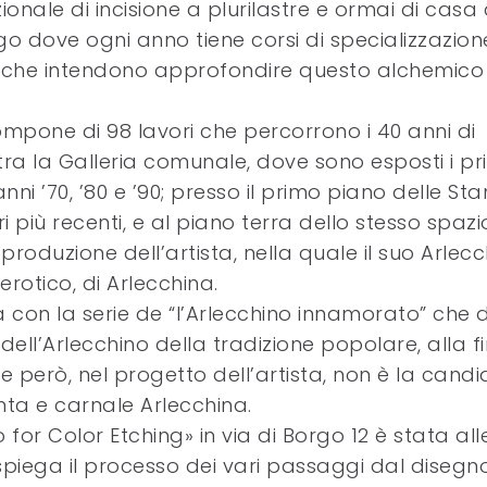
onale di incisione a plurilastre e ormai di casa
rgo dove ogni anno tiene corsi di specializzazion
o che intendono approfondire questo alchemico
compone di 98 lavori che percorrono i 40 anni di
tra la Galleria comunale, dove sono esposti i pr
anni ’70, ’80 e ’90; presso il primo piano delle St
 più recenti, e al piano terra dello stesso spazi
produzione dell’artista, nella quale il suo Arlecc
rotico, di Arlecchina.
 fa con la serie de “l’Arlecchino innamorato” che
dell’Arlecchino della tradizione popolare, alla f
e però, nel progetto dell’artista, non è la cand
ta e carnale Arlecchina.
r Color Etching» in via di Borgo 12 è stata alle
spiega il processo dei vari passaggi dal disegn