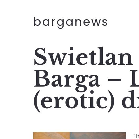
barganews
Swietlan
Barga – 
(erotic) 
Th