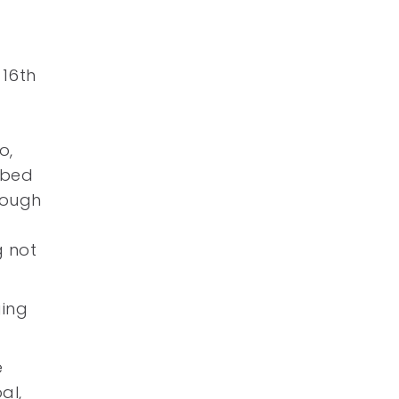
 16th
o,
ibed
hough
g not
ging
e
al,