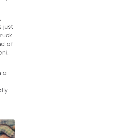
,
 just
truck
nd of
eni…
n a
lly