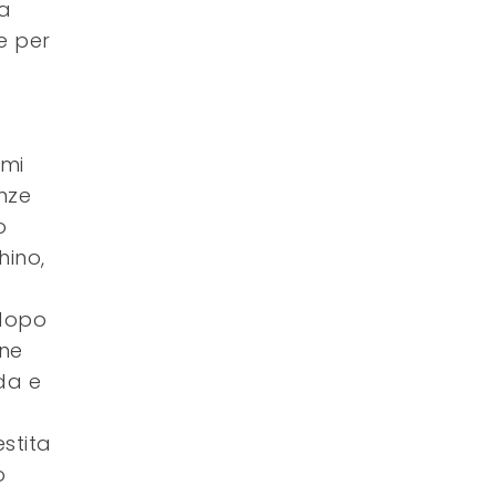
 a
e per
imi
anze
o
hino,
 dopo
ine
ida e
stita
o