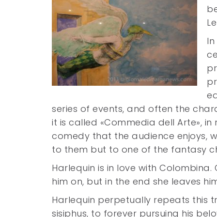
be
Le
In
ce
pr
pr
ea
series of events, and often the cha
it is called «Commedia dell Arte», in 
comedy that the audience enjoys, w
to them but to one of the fantasy 
Harlequin is in love with Colombina.
him on, but in the end she leaves h
Harlequin perpetually repeats this 
sisiphus, to forever pursuing his b