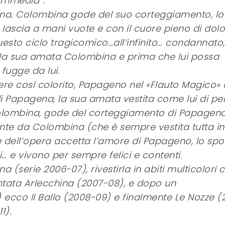
Commedia”.
na. Colombina gode del suo corteggiamento, lo
o lascia a mani vuote e con il cuore pieno di dolo
uesto ciclo tragicomico…all’infinito… condannato,
 la sua amata Colombina e prima che lui possa
fugge da lui.
ere così colorito, Papageno nel «Flauto Magico» 
di Papagena, la sua amata vestita come lui di p
olombina, gode del corteggiamento di Papageno
te da Colombina (che è sempre vestita tutta in
dell’opera accetta l’amore di Papageno, lo spo
… e vivono per sempre felici e contenti.
a (serie 2006-07), rivestirla in abiti multicolori
ntata Arlecchina (2007-08), e dopo un
ecco Il Ballo (2008-09) e finalmente Le Nozze (
1).