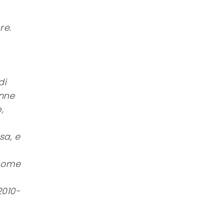
re.
di
enne
,
sa, e
 come
2010-