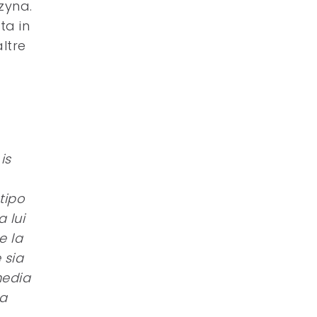
czyna.
ta in
altre
is
tipo
 lui
e la
 sia
media
 a