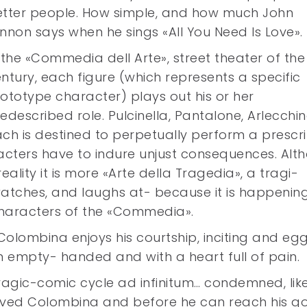
tter people. How simple, and how much John
nnon says when he sings «All You Need Is Love».
 the «Commedia dell Arte», street theater of the
ntury, each figure (which represents a specific
ototype character) plays out his or her
edescribed role. Pulcinella, Pantalone, Arlecchin
ch is destined to perpetually perform a prescr
racters have to indure unjust consequences. Alt
reality it is more «Arte della Tragedia», a tragi-
atches, and laughs at- because it is happenin
characters of the «Commedia».
 Colombina enjoys his courtship, inciting and eg
im empty- handed and with a heart full of pain.
tragic-comic cycle ad infinitum… condemned, lik
eloved Colombina and before he can reach his go