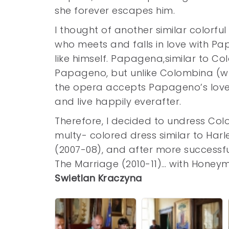
she forever escapes him.
I thought of another similar colorfu
who meets and falls in love with Pap
like himself. Papagena,similar to Co
Papageno, but unlike Colombina (who
the opera accepts Papageno’s love,
and live happily everafter.
Therefore, I decided to undress Col
multy- colored dress similar to Ha
(2007-08), and after more successf
The Marriage (2010-11)… with Honeymo
Swietlan Kraczyna