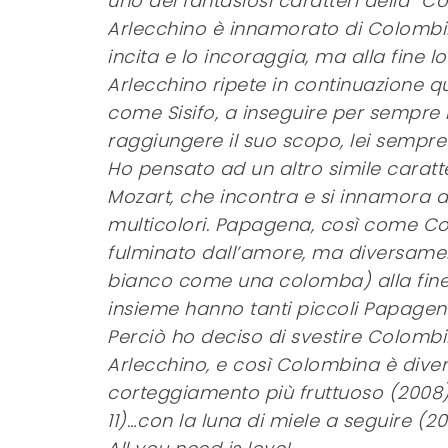
uno dei fantasiosi caratteri della “
Arlecchino è innamorato di Colombi
incita e lo incoraggia, ma alla fine l
Arlecchino ripete in continuazione q
come Sisifo, a inseguire per sempre
raggiungere il suo scopo, lei sempre 
Ho pensato ad un altro simile caratt
Mozart, che incontra e si innamora 
multicolori. Papagena, così come C
fulminato dall’amore, ma diversamen
bianco come una colomba) alla fine 
insieme hanno tanti piccoli Papageni
Perciò ho deciso di svestire Colombin
Arlecchino, e così Colombina è dive
corteggiamento più fruttuoso (2008) 
11)…con la luna di miele a seguire (201