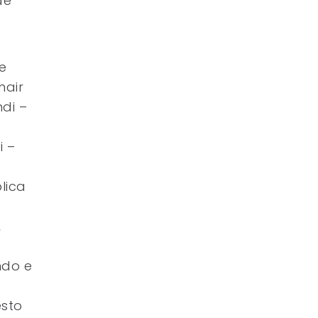
de
e
hair
ndi –
i –
lica
,
n
ndo e
esto