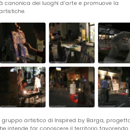
ità canonica dei luoghi d’arte e promuove la
rtistiche.
l gruppo artistico di Inspired by Barga, progetto
he intende far conoscere il territorio favorendo i