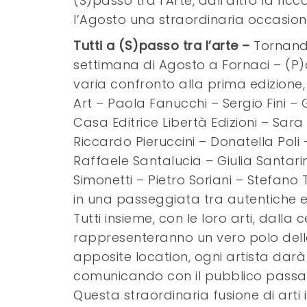
(S)passo tra l’Arte, dall’altro la ri
l’Agosto una straordinaria occasione
Tutti a (S)passo tra l’arte –
Tornand
settimana di Agosto a Fornaci – (P)a
varia confronto alla prima edizione
Art – Paola Fanucchi – Sergio Fini – 
Casa Editrice Libertà Edizioni – Sara
Riccardo Pieruccini – Donatella Poli 
Raffaele Santalucia – Giulia Santari
Simonetti – Pietro Soriani – Stefan
in una passeggiata tra autentiche ed
Tutti insieme, con le loro arti, dalla
rappresenteranno un vero polo della
apposite location, ogni artista dar
comunicando con il pubblico passa
Questa straordinaria fusione di arti 