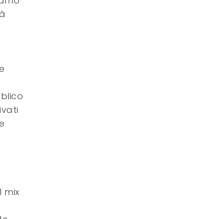
diamo
rà
e
blico
ivati
he
l mix