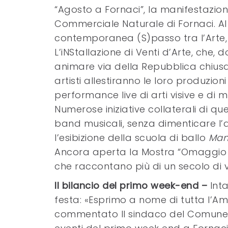
“Agosto a Fornaci”, la manifestazio
Commerciale Naturale di Fornaci. Al 
contemporanea (S)passo tra l’Arte, i
L’iNStallazione di Venti d’Arte, che,
animare via della Repubblica chiusa a
artisti allestiranno le loro produzio
performance live di arti visive e di 
Numerose iniziative collaterali di q
band musicali, senza dimenticare l
l’esibizione della scuola di ballo
Man
Ancora aperta la Mostra “Omaggio a
che raccontano più di un secolo di v
Il bilancio del primo week-end –
Int
festa: «Esprimo a nome di tutta l’A
commentato Il sindaco del Comune di