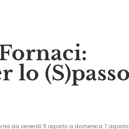
 Fornaci:
r lo (S)pass
rna da venerdì 5 agosto a domenica 7 agosto