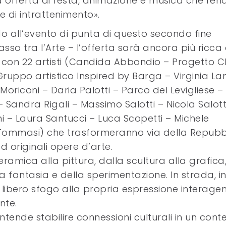
cca offerta di festa, animazione e musica che ren
 di intrattenimento».
o all’evento di punta di questo secondo fine
sso tra l’Arte – l’offerta sarà ancora più ricca 
, con 22 artisti (Candida Abbondio – Progetto C
Gruppo artistico Inspired by Barga – Virginia La
 Moriconi – Daria Palotti – Parco del Levigliese –
– Sandra Rigali – Massimo Salotti – Nicola Salott
ni – Laura Santucci – Luca Scopetti – Michele
o Tommasi) che trasformeranno via della Repubb
 originali opere d’arte.
 ceramica alla pittura, dalla scultura alla grafica
 fantasia e della sperimentazione. In strada, i
à libero sfogo alla propria espressione interage
nte.
intende stabilire connessioni culturali in un cont