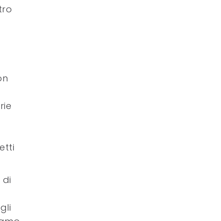
tro
on
rie
tti
 di
gli