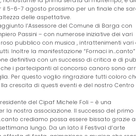
i, nonostante la prima serata di maltempo, e 
er il 5-6-7 agosto prossimo per un finale che sa
altezza delle aspettative.
aggiunto l’Assessore del Comune di Barga con
piero Passini – con numerose iniziative dei vari
roso pubblico con musica , intrattenimenti vari 
tti. Inoltre la manifestazione “Fornaci in…canto”
e definitiva con un successo di critica e di pub
e che i partecipanti al concorso canoro sono arr
uglia. Per questo voglio ringraziare tutti coloro c
a crescita di questi eventi e del nostro Centro
residente del Cipaf Michele Foli – è una
 la nostra associazione. Il successo del primo
n…canto crediamo possa essere bissato grazie a
ettimana lungo. Da un lato il Festival d’arte