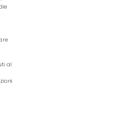
die
are
ti al
zioni