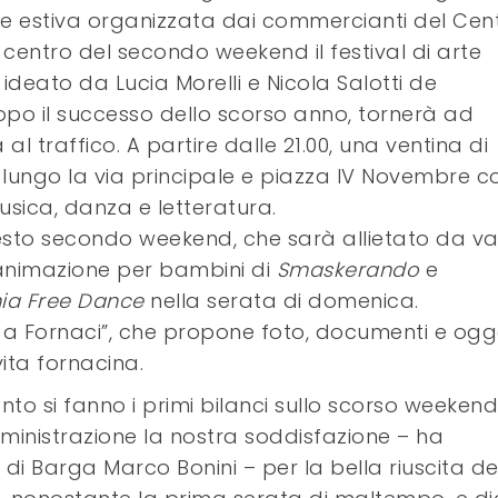
ne estiva organizzata dai commercianti del Cen
centro del secondo weekend il festival di arte
deato da Lucia Morelli e Nicola Salotti de
 dopo il successo dello scorso anno, tornerà ad
l traffico. A partire dalle 21.00, una ventina di
ni lungo la via principale e piazza IV Novembre c
musica, danza e letteratura.
uesto secondo weekend, che sarà allietato da va
’animazione per bambini di
Smaskerando
e
ia Free Dance
nella serata di domenica.
 Fornaci”, che propone foto, documenti e ogge
ita fornacina.
anto si fanno i primi bilanci sullo scorso weekend
mministrazione la nostra soddisfazione – ha
 Barga Marco Bonini – per la bella riuscita de