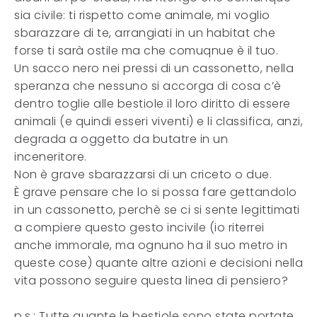
sia civile: ti rispetto come animale, mi voglio
sbarazzare di te, arrangiati in un habitat che
forse ti sarà ostile ma che comuqnue è il tuo.
Un sacco nero nei pressi di un cassonetto, nella
speranza che nessuno si accorga di cosa c’è
dentro toglie alle bestiole il loro diritto di essere
animali (e quindi esseri viventi) e li classifica, anzi,
degrada a oggetto da butatre in un
inceneritore.
Non è grave sbarazzarsi di un criceto o due.
È grave pensare che lo si possa fare gettandolo
in un cassonetto, perchè se ci si sente legittimati
a compiere questo gesto incivile (io riterrei
anche immorale, ma ognuno ha il suo metro in
queste cose) quante altre azioni e decisioni nella
vita possono seguire questa linea di pensiero?
p.s.: Tutte quante le bestiole sono state portate