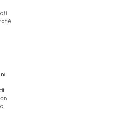
ati
rché
ni
di
non
na