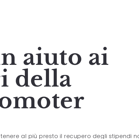
n aiuto ai
i della
Comoter
tenere al più presto il recupero degli stipendi n