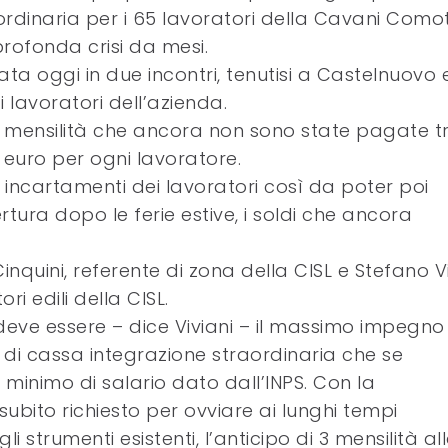
ordinaria per i 65 lavoratori della Cavani Como
 profonda crisi da mesi.
nata oggi in due incontri, tenutisi a Castelnuovo
i lavoratori dell’azienda.
5 mensilità che ancora non sono state pagate tr
 euro per ogni lavoratore.
d incartamenti dei lavoratori così da poter poi
rtura dopo le ferie estive, i soldi che ancora
inquini, referente di zona della CISL e Stefano Vi
i edili della CISL.
i deve essere – dice Viviani – il massimo impegno
di cassa integrazione straordinaria che se
nimo di salario dato dall’INPS. Con la
ubito richiesto per ovviare ai lunghi tempi
li strumenti esistenti, l’anticipo di 3 mensilità al