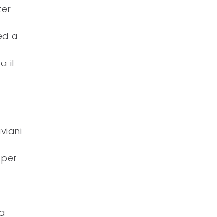
ter
 ed a
a il
viani
 per
la