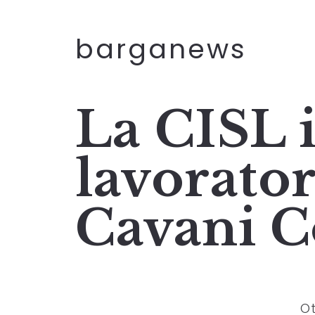
barganews
La CISL i
lavorator
Cavani 
Ot