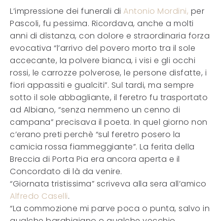
L’impressione dei funerali di
Antonio Mordini,
per
Pascoli, fu pessima. Ricordava, anche a molti
anni di distanza, con dolore e straordinaria forza
evocativa “l’arrivo del povero morto tra il sole
accecante, la polvere bianca, i visi e gli occhi
rossi, le carrozze polverose, le persone disfatte, i
fiori appassiti e gualciti”. Sul tardi, ma sempre
sotto il sole abbagliante, il feretro fu trasportato
ad Albiano, “senza nemmeno un cenno di
campana” precisava il poeta. In quel giorno non
c’erano preti perchè “sul feretro posero la
camicia rossa fiammeggiante”. La ferita della
Breccia di Porta Pia era ancora aperta e il
Concordato di là da venire.
“Giornata tristissima” scriveva alla sera all’amico
Alfredo Caselli
.
“La commozione mi parve poca o punta, salvo in
qualche barghigiano o qualche vecchio