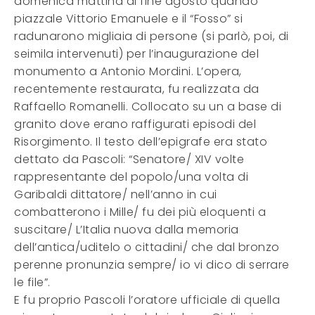
domenica mattina di fine agosto quando
piazzale Vittorio Emanuele e il “Fosso” si
radunarono migliaia di persone (si parlò, poi, di
seimila intervenuti) per l’inaugurazione del
monumento a Antonio Mordini. L’opera,
recentemente restaurata, fu realizzata da
Raffaello Romanelli. Collocato su un a base di
granito dove erano raffigurati episodi del
Risorgimento. Il testo dell’epigrafe era stato
dettato da Pascoli: “Senatore/ XIV volte
rappresentante del popolo/una volta di
Garibaldi dittatore/ nell’anno in cui
combatterono i Mille/ fu dei più eloquenti a
suscitare/ L’Italia nuova dalla memoria
dell’antica/uditelo o cittadini/ che dal bronzo
perenne pronunzia sempre/ io vi dico di serrare
le file”.
E fu proprio Pascoli l’oratore ufficiale di quella