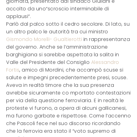
giornata, presentato dal sindaco Giuliani e
accolto da uno“scroscio interminabile di
applausi”.
Parlò dal palco sotto il cedro secolare. Di lato, su
un altro palco le autorità tra cui ministro
Gismondo Morelli- Gualtierotti
in rappresentanza
del governo. Anche se l’amministrazione
barghigiana si sarebbe aspettata la salita in
Valle del Presidente del Consiglio
Alessandro
Fortis
, amico di Mordini, che accampò scuse si
salute e impegni precedentemente presi, scuse.
Aveva in realtà timore che la sua presenza
avrebbe sicuramente co mportato contestazioni
per via della questione ferroviaria. E in realtà le
proteste vi furono, a opera di alcuni gallicanesi,
ma furono garbate e rispettose. Come l’accenno
che Pascoli fece nel suo discorso ricordando
che la ferrovia era stato il “voto supremo di