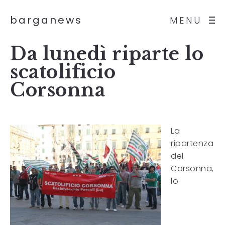
barganews
MENU
Da lunedì riparte lo
scatolificio
Corsonna
La
ripartenza
del
Corsonna,
lo