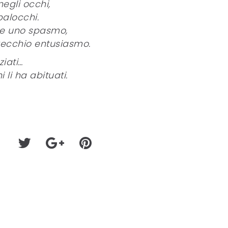
negli occhi,
balocchi.
uole uno spasmo,
 vecchio entusiasmo.
ziati…
 li ha abituati.