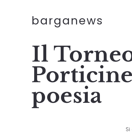
barganews
Il Torneo
Porticine
poesia
Si