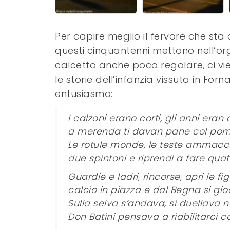
Per capire meglio il fervore che sta 
questi cinquantenni mettono nell’or
calcetto anche poco regolare, ci vie
le storie dell’infanzia vissuta in F
entusiasmo:
I calzoni erano corti, gli anni eran d
a merenda ti davan pane col pom
Le rotule monde, le teste ammacc
due spintoni e riprendi a fare quat
Guardie e ladri, rincorse, apri le fig
calcio in piazza e dal Begna si gi
Sulla selva s’andava, si duellava ne
Don Batini pensava a riabilitarci c