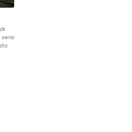
di
 versi
sto