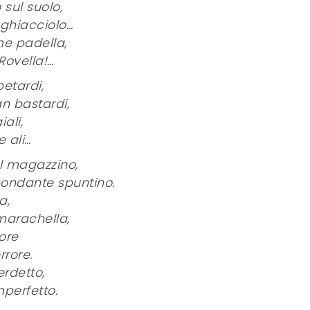
sul suolo,
 ghiacciolo…
me padella,
Rovella!…
petardi,
an bastardi,
iali,
 ali…
l magazzino,
bondante spuntino.
a,
marachella,
ore
rrore.
erdetto,
mperfetto.