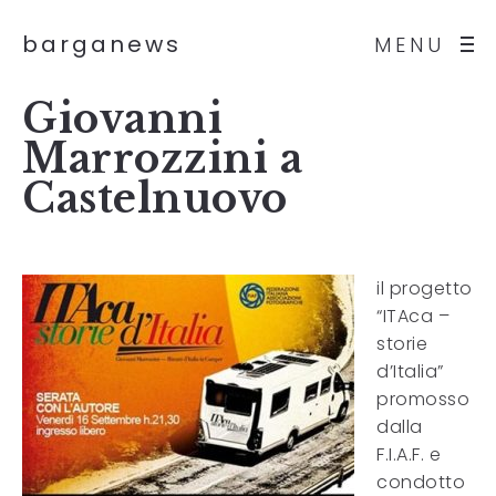
barganews
MENU
Giovanni
Marrozzini a
Castelnuovo
il progetto
“ITAca –
storie
d’Italia”
promosso
dalla
F.I.A.F. e
condotto