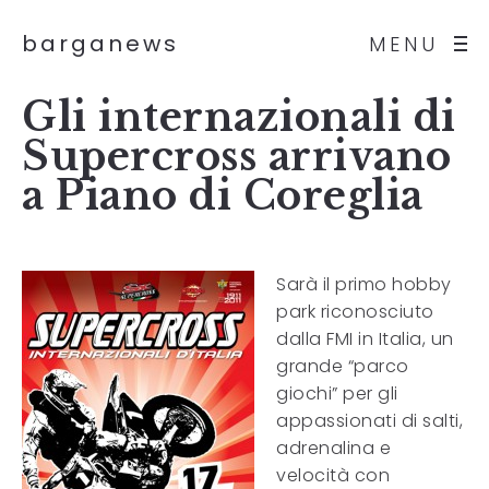
barganews
MENU
Gli internazionali di
Supercross arrivano
a Piano di Coreglia
Sarà il primo hobby
park riconosciuto
dalla FMI in Italia, un
grande “parco
giochi” per gli
appassionati di salti,
adrenalina e
velocità con