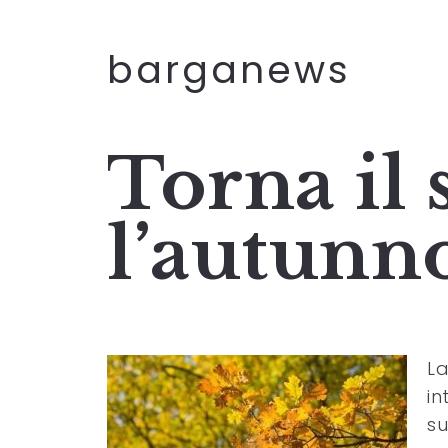
barganews
Torna il 
l’autun
L
in
su