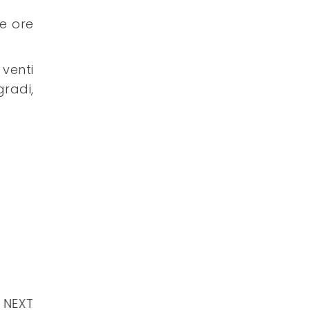
le ore
venti
radi,
NEXT