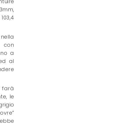
tuire
33mm,
103,4
nella
i con
ino a
 ed al
ndere
i farà
e, le
rigio
ovre”
trebbe