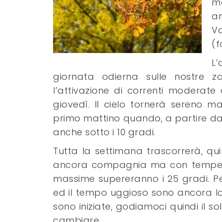
me
an
Va
(f
L
giornata odierna sulle nostre 
l’attivazione di correnti modera
giovedì. Il cielo tornerà sereno ma
primo mattino quando, a partire d
anche sotto i 10 gradi.
Tutta la settimana trascorrerà, qui
ancora compagnia ma con temperatu
massime supereranno i 25 gradi. Per
ed il tempo uggioso sono ancora l
sono iniziate, godiamoci quindi il 
cambiare…