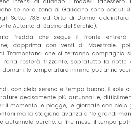
no intensi di quando i modelli facessero in
che se nella zona di Gallicano sono caduti 
gli Sotto 73,8 ed Orto di Donna addirittura 
onte Autorità di Bacino del Serchio).
’aria fredda che segue il fronte entrerà 
zone, dapprima con venti di Maestrale, po
te di Tramontana che ci terranno compagnia s
 l’aria resterà frizzante, sopratutto la notte
a domani, le temperature minime potranno sce
ndi, con cielo sereno e tempo buono, il sole c
re decisamente più autunnali e, difficilment
 il momento le piogge, le giornate con cielo g
ontani ma la stagione avanza e “le grandi man
sole autunnale perché, a fine mese, il tempo po