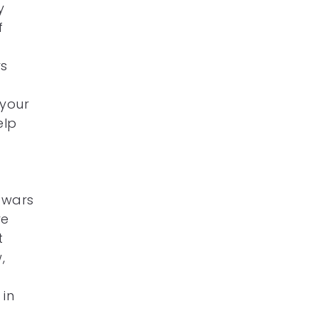
y
f
rs
 your
elp
 wars
re
t
,
 in