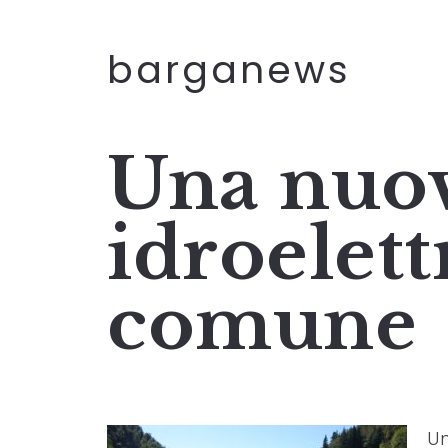
barganews
Una nuov
idroelett
comune
Un