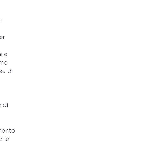
i
er
i e
amo
se di
 di
amento
rché