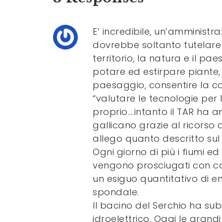
E’ incredibile, un’amministr
dovrebbe soltanto tutelare gl
territorio, la natura e il p
potare ed estirpare piante, 
paesaggio, consentire la cost
“valutare le tecnologie per 
proprio….intanto il TAR ha a
gallicano grazie al ricorso d
allego quanto descritto sul
Ogni giorno di più i fiumi e
vengono prosciugati con cap
un esiguo quantitativo di en
spondale.
Il bacino del Serchio ha su
idroelettrico. Oggi le grand