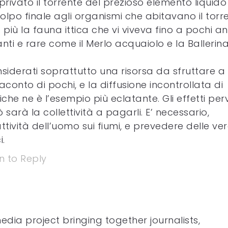
 privato il torrente del prezioso elemento liquido
colpo finale agli organismi che abitavano il torr
 più la fauna ittica che vi viveva fino a pochi an
anti e rare come il Merlo acquaiolo e la Ballerin
siderati soprattutto una risorsa da sfruttare a
aconto di pochi, e la diffusione incontrollata di
iche ne è l’esempio più eclatante. Gli effetti perve
 sarà la collettività a pagarli. E’ necessario,
ttività dell’uomo sui fiumi, e prevedere delle ve
i.
n to Reply
edia project bringing together journalists,