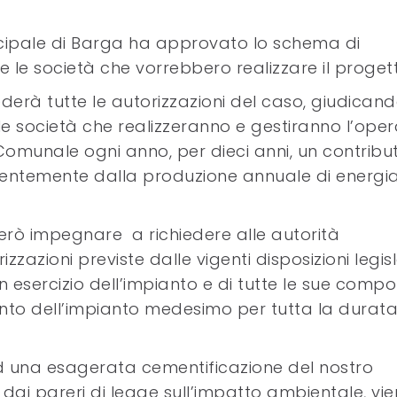
icipale di Barga ha approvato lo schema di
 le società che vorrebbero realizzare il proget
erà tutte le autorizzazioni del caso, giudicand
 le società che realizzeranno e gestiranno l’ope
omunale ogni anno, per dieci anni, un contribu
ndentemente dalla produzione annuale di energi
però impegnare a richiedere alle autorità
rizzazioni previste dalle vigenti disposizioni legis
n esercizio dell’impianto e di tutte le sue compo
ento dell’impianto medesimo per tutta la durat
ad una esagerata cementificazione del nostro
 dai pareri di legge sull’impatto ambientale, vi