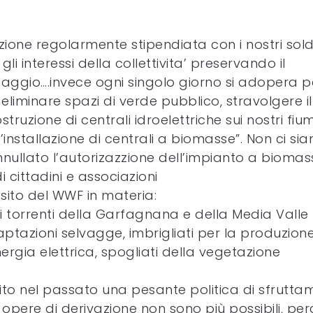
azione regolarmente stipendiata con i nostri sold
i interessi della collettivita’ preservando il
aesaggio….invece ogni singolo giorno si adopera p
eliminare spazi di verde pubblico, stravolgere il
ruzione di centrali idroelettriche sui nostri fium
l’installazione di centrali a biomasse”. Non ci si
nnullato l’autorizazzione dell’impianto a biomas
i cittadini e associazioni
 sito del WWF in materia:
d i torrenti della Garfagnana e della Media Valle
tazioni selvagge, imbrigliati per la produzione
ergia elettrica, spogliati della vegetazione
bito nel passato una pesante politica di sfrutt
i opere di derivazione non sono più possibili, pe