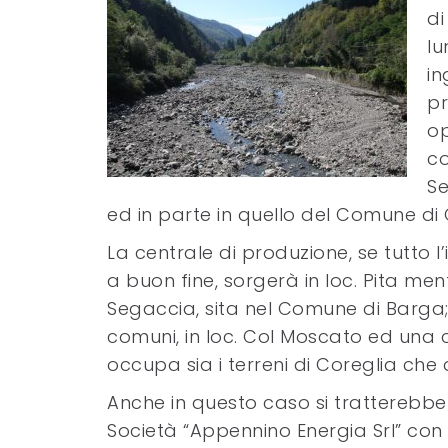
di
lu
in
pr
op
co
Se
ed in parte in quello del Comune di C
La centrale di produzione, se tutto l
a buon fine, sorgerà in loc. Pita men
Segaccia, sita nel Comune di Barga; 
comuni, in loc. Col Moscato ed una
occupa sia i terreni di Coreglia che q
Anche in questo caso si tratterebbe d
Società “Appennino Energia Srl” con