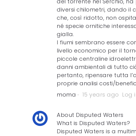
del torrente nel Serchio, ha
diversi chilometri, dando il 
che, così ridotto, non ospita
né specie ornitiche interess
gialla.
I fiumi sembrano essere con
livello economico per il torn
piccole centraline idroelettr
danni ambientali di tutto ciò
pertanto, ripensare tutta l’a
proprie analisi costi/benefic
moma
15 years ago
Log i
About Disputed Waters
What is Disputed Waters?
Disputed Waters is a multim