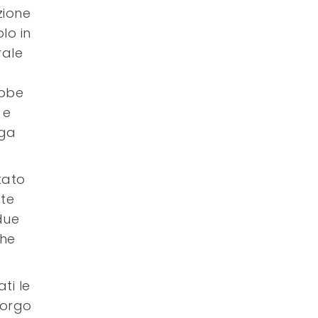
zione
lo in
rale
ebbe
 e
rga
tato
nte
due
che
ti le
Borgo