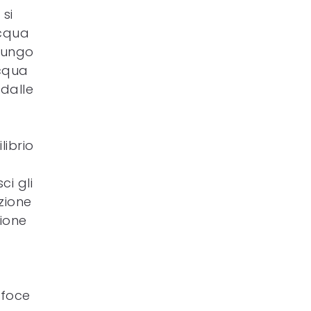
 si
acqua
 lungo
acqua
 dalle
librio
i gli
uzione
ione
 foce