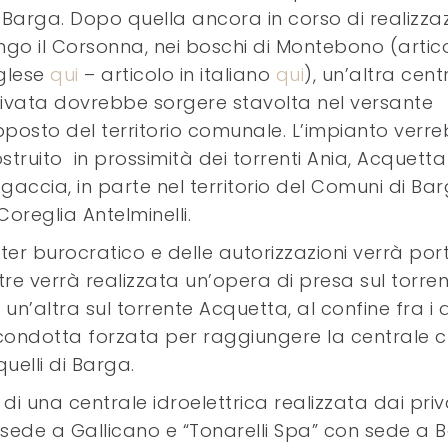
 Barga. Dopo quella ancora in corso di realizza
ngo il Corsonna, nei boschi di Montebono (artico
glese
qui
– articolo in italiano
qui
), un’altra cent
ivata dovrebbe sorgere stavolta nel versante
posto del territorio comunale. L’impianto verr
struito in prossimità dei torrenti Ania, Acquetta
gaccia, in parte nel territorio del Comuni di Ba
oreglia Antelminelli.
’iter burocratico e delle autorizzazioni verrà por
tre verrà realizzata un’opera di presa sul torre
un’altra sul torrente Acquetta, al confine fra i 
 condotta forzata per raggiungere la centrale 
uelli di Barga.
i una centrale idroelettrica realizzata dai priva
 sede a Gallicano e “Tonarelli Spa” con sede a 