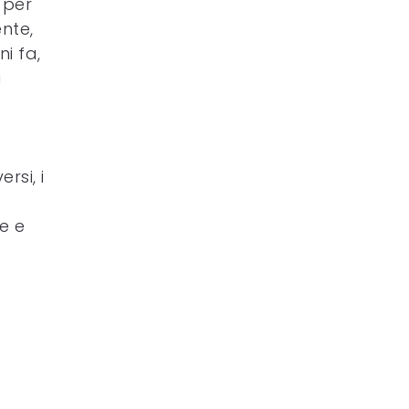
 per
ente,
ni fa,
a
rsi, i
re e