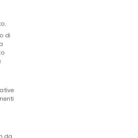
to.
o di
ra
to
a
lative
nenti
a
en da