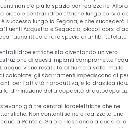
luenti non c’è più lo spazio per realizzarle. Allora
o piccole centrali idroelettriche lungo corsi d’
he è successo lungo la Fegana, e che succederà
oi affluenti Acquetta e Segaccia, piccoli corsi d’
a fauna ittica e rare specie di anfibi, tutelate
centrali idroelettriche sta diventando un vero
truzione di questi impianti compromette l’equi
L’acqua viene restituita al fiume a valle, ma le
 calcolate: gli sbarramenti impediscono ai pesc
ti per l’attività riproduttiva, e la drastica rid
 la diminuzione della capacità di autodepuraz
stevano già tre centrali idroelettriche che ne
eristiche. Non contenti se ne è realizzata una
acqua a Ponte a Gaio e rilasciandola quasi alla