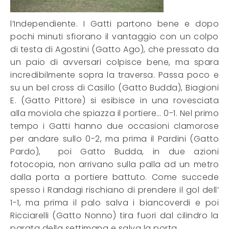
l’Independiente. I Gatti partono bene e dopo
pochi minuti sfiorano il vantaggio con un colpo
di testa di Agostini (Gatto Ago), che pressato da
un paio di avversari colpisce bene, ma spara
incredibilmente sopra la traversa. Passa poco e
su un bel cross di Casillo (Gatto Budda), Biagioni
E. (Gatto Pittore) si esibisce in una rovesciata
alla moviola che spiazza il portiere… 0-1. Nel primo
tempo i Gatti hanno due occasioni clamorose
per andare sullo 0-2, ma prima il Pardini (Gatto
Pardo), poi Gatto Budda, in due azioni
fotocopia, non arrivano sulla palla ad un metro
dalla porta a portiere battuto. Come succede
spesso i Randagi rischiano di prendere il gol dell’
1-1, ma prima il palo salva i biancoverdi e poi
Ricciarelli (Gatto Nonno) tira fuori dal cilindro la
parata della settimana e salva la porta.