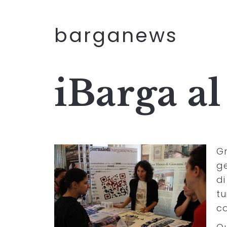
barganews
iBarga a
Gr
ge
di
tu
ca