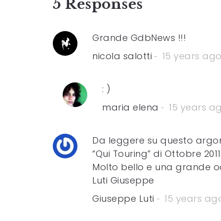
5 Responses
Grande GdbNews !!!
nicola salotti
15 years ag
: )
maria elena
15 years a
Da leggere su questo argo
“Qui Touring” di Ottobre 2011 
Molto bello e una grande o
Luti Giuseppe
Giuseppe Luti
15 years ag