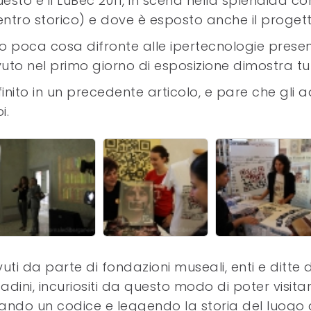
esto è il LuBec 2011, in scena nella splendida co
ntro storico) e dove è esposto anche il progett
ono poca cosa difronte alle ipertecnologie prese
uto nel primo giorno di esposizione dimostra tutt
ito in un precedente articolo, e pare che gli add
i.
cevuti da parte di fondazioni museali, enti e ditte
tadini, incuriositi da questo modo di poter visit
do un codice e leggendo la storia del luogo di