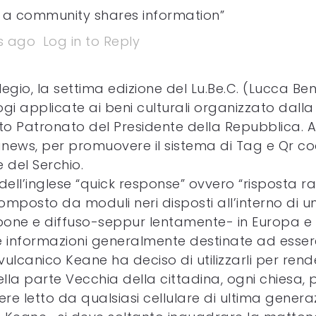
e a community shares information”
s ago
Log in to Reply
legio, la settima edizione del Lu.Be.C. (Lucca Ben
gi applicate ai beni culturali organizzato dalla
Alto Patronato del Presidente della Repubblica. 
news, per promuovere il sistema di Tag e Qr c
e del Serchio.
dell’inglese “quick response” ovvero “risposta r
omposto da moduli neri disposti all’interno di
one e diffuso-seppur lentamente- in Europa e Sta
informazioni generalmente destinate ad essere 
vulcanico Keane ha deciso di utilizzarli per rend
lla parte Vecchia della cittadina, ogni chiesa, 
e letto da qualsiasi cellulare di ultima genera