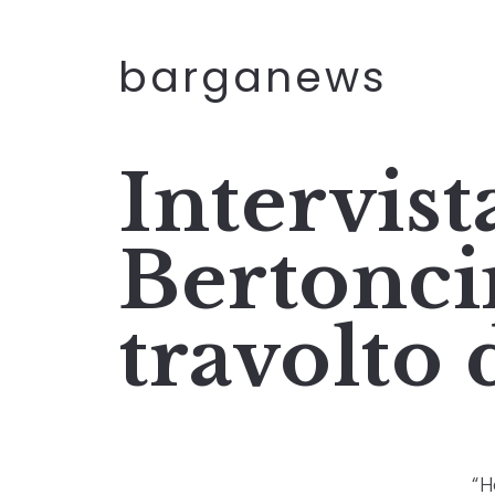
barganews
Intervist
Bertonci
travolto 
“H