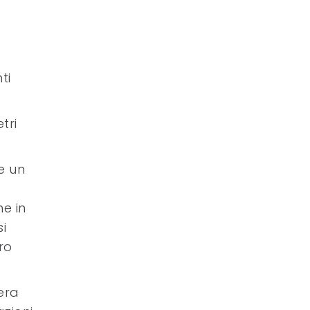
ti
tri
e un
e in
i
ro
era