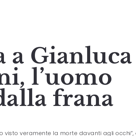
a a Gianluca
ni, l’uomo
dalla frana
o visto veramente la morte davanti agli occhi”,