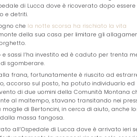
ospedale di Lucca dove è ricoverato dopo essere
e detriti.
ologno che
la notte scorsa ha rischiato la vita
onte della sua casa per limitare gli allagamen
orghetto.
e sassi l’ha investito ed è caduto per trenta me
 di sgomberare.
a frana, fortunatamente è riuscito ad estrarr
ero, accorso sul posto, ha potuto individuarlo ed
tervento di due uomini della Comunità Montana ch
ronte al maltempo, stavano transitando nei press
moglie di Bertoncini, in cerca di aiuto, anche lo
o dalla massa fangosa.
ato all’Ospedale di Lucca dove è arrivato ieri s