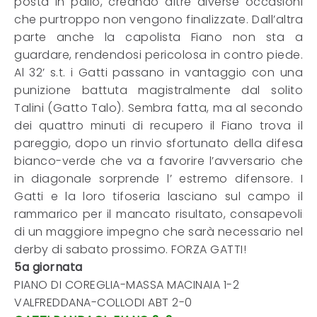
posta in palio, creando altre diverse occasioni
che purtroppo non vengono finalizzate. Dall’altra
parte anche la capolista Fiano non sta a
guardare, rendendosi pericolosa in contro piede.
Al 32’ s.t. i Gatti passano in vantaggio con una
punizione battuta magistralmente dal solito
Talini (Gatto Talo). Sembra fatta, ma al secondo
dei quattro minuti di recupero il Fiano trova il
pareggio, dopo un rinvio sfortunato della difesa
bianco-verde che va a favorire l’avversario che
in diagonale sorprende l’ estremo difensore. I
Gatti e la loro tifoseria lasciano sul campo il
rammarico per il mancato risultato, consapevoli
di un maggiore impegno che sarà necessario nel
derby di sabato prossimo. FORZA GATTI!
5a giornata
PIANO DI COREGLIA-MASSA MACINAIA 1-2
VALFREDDANA-COLLODI ABT 2-0