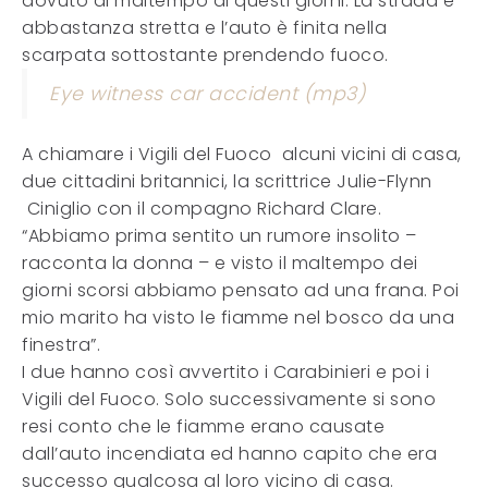
dovuto al maltempo di questi giorni. La strada è
abbastanza stretta e l’auto è finita nella
scarpata sottostante prendendo fuoco.
Eye witness car accident (mp3)
A chiamare i Vigili del Fuoco alcuni vicini di casa,
due cittadini britannici, la scrittrice Julie-Flynn
Ciniglio con il compagno Richard Clare.
“Abbiamo prima sentito un rumore insolito –
racconta la donna – e visto il maltempo dei
giorni scorsi abbiamo pensato ad una frana. Poi
mio marito ha visto le fiamme nel bosco da una
finestra”.
I due hanno così avvertito i Carabinieri e poi i
Vigili del Fuoco. Solo successivamente si sono
resi conto che le fiamme erano causate
dall’auto incendiata ed hanno capito che era
successo qualcosa al loro vicino di casa.