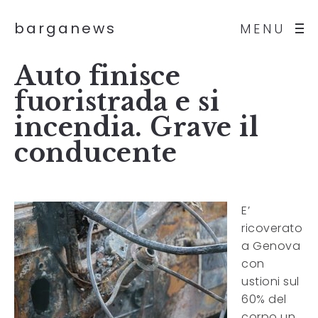
barganews
MENU
Auto finisce
fuoristrada e si
incendia. Grave il
conducente
E’
ricoverato
a Genova
con
ustioni sul
60% del
corpo un