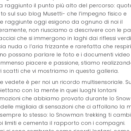
ha raggiunto il punto più alto del percorso: quot
o sul suo blog Musetti- che l’impegno fisico e
e raggiunte oggi esigono da ognuno di noi il
eramente, non riusciamo a descrivere con le pa
cciai che si immergono in laghi dai riflessi verdi
cia nuda o l’aria frizzante e rarefatta che respi
orno possano parlare le foto e i documenti video
immenso piacere e passione, stiamo realizzand
ri scatti che vi mostriamo in questa galleria.
vedete è per noi un ricordo multisensoriale. Su
iettano con la mente in quei luoghi lontani
e emozioni che abbiamo provato durante lo Sn
elle migliaia di sensazioni che ci affollano la 
è sempre lo stesso: lo Snowman trekking ti cambia
uoi limiti e cementa il rapporto con i compagni.