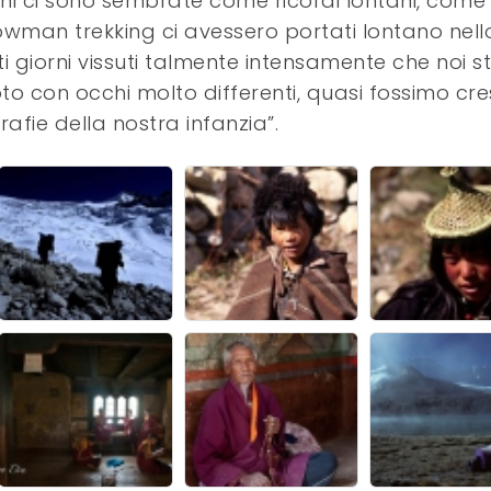
ni ci sono sembrate come ricordi lontani, come 
 Snowman trekking ci avessero portati lontano nell
 giorni vissuti talmente intensamente che noi st
to con occhi molto differenti, quasi fossimo cres
afie della nostra infanzia”.