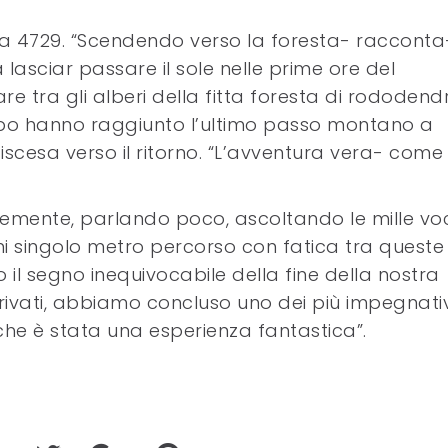
ota 4729. “Scendendo verso la foresta- racconta-
a lasciar passare il sole nelle prime ore del
e tra gli alberi della fitta foresta di rododendr
 dopo hanno raggiunto l’ultimo passo montano a
 discesa verso il ritorno. “L’avventura vera- come
cemente, parlando poco, ascoltando le mille voc
ni singolo metro percorso con fatica tra queste
 il segno inequivocabile della fine della nostra
rivati, abbiamo concluso uno dei più impegnativ
he è stata una esperienza fantastica”.