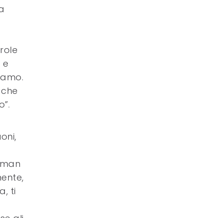
a
role
 e
riamo.
 che
o”.
oni,
owman
mente,
, ti