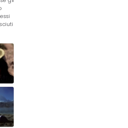
se gli
o
essi
ciuti