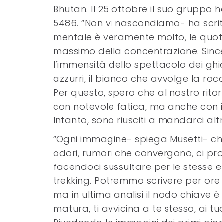
Bhutan. Il 25 ottobre il suo gruppo 
5486. “Non vi nascondiamo- ha scritt
mentale è veramente molto, le quot
massimo della concentrazione. Sinc
l’immensità dello spettacolo dei ghia
azzurri, il bianco che avvolge la roc
Per questo, spero che al nostro rit
con notevole fatica, ma anche con 
Intanto, sono riusciti a mandarci alt
“Ogni immagine- spiega Musetti- che 
odori, rumori che convergono, ci pro
facendoci sussultare per le stess
trekking. Potremmo scrivere per ore d
ma in ultima analisi il nodo chiave 
matura, ti avvicina a te stesso, ai t