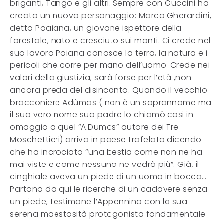
briganti, Tango e gli altri. Sempre con Guccini ha
creato un nuovo personaggio: Marco Gherardini,
detto Poaiana, un giovane ispettore della
forestale, nato e cresciuto sui monti. Ci crede nel
suo lavoro Poiana conosce la terra, la natura e i
pericoli che corre per mano dell’uomo. Crede nei
valori della giustizia, sarà forse per l’età ,non
ancora preda del disincanto. Quando il vecchio
bracconiere Adùmas ( non è un soprannome ma
il suo vero nome suo padre lo chiamò cosi in
omaggio a quel “A.Dumas” autore dei Tre
Moschettieri) arriva in paese trafelato dicendo
che ha incrociato “una bestia come non ne ha
mai viste e come nessuno ne vedrà più”. Già, il
cinghiale aveva un piede di un uomo in bocca…
Partono da qui le ricerche di un cadavere senza
un piede, testimone l’Appennino con la sua
serena maestosità protagonista fondamentale