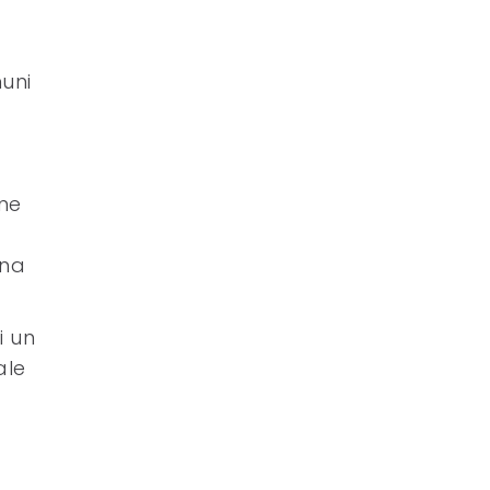
uni
ine
ana
i un
ale