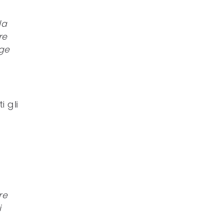
la
re
lge
i gli
re
i