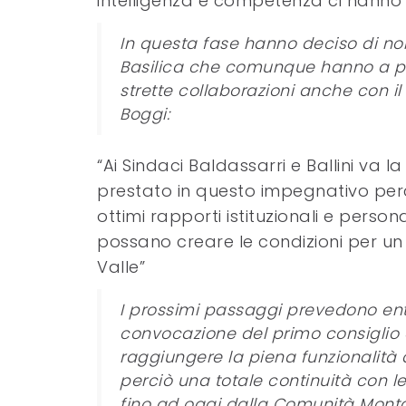
intelligenza e competenza ci hanno
In questa fase hanno deciso di non
Basilica che comunque hanno a più
strette collaborazioni anche con il
Boggi:
“Ai Sindaci Baldassarri e Ballini va 
prestato in questo impegnativo percor
ottimi rapporti istituzionali e perso
possano creare le condizioni per un
Valle”
I prossimi passaggi prevedono entro
convocazione del primo consiglio d
raggiungere la piena funzionalità di
perciò una totale continuità con le i
fino ad oggi dalla Comunità Mont