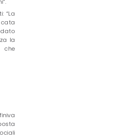
”.
i: “La
lacata
 dato
za la
a che
finiva
posta
ociali