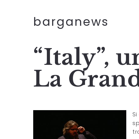
barganews
“Italy”, 
La Grand
Si
sp
tr