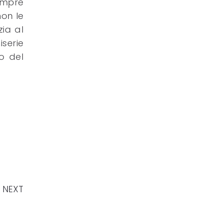
empre
non le
zia al
serie
o del
NEXT