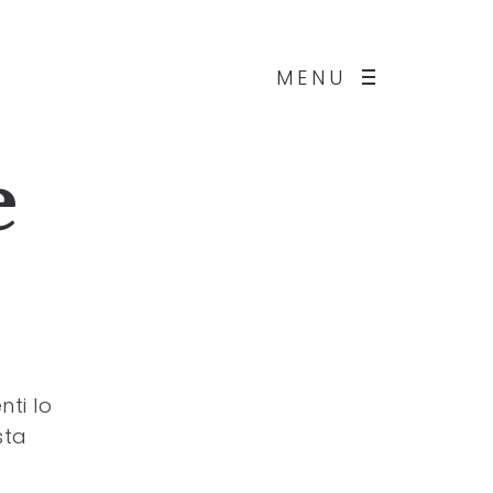
MENU
e
nti lo
sta