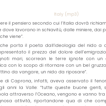
Italy (mp3)
re il pensiero secondo cui l’Italia dovrà richia
e dove lavorano in schiavitù, dalle miniere, dai p
che viene”.
che porta il poeta dall’ideologia del nido a q
appresentato il prezzo del dolore dell’emigrazi
ignoti mari, scorrean le terre ignote con un 
ica con lo scopo di ritornare con un bel gruzzo
ettino da vangare, un nido da riposare”.
le di Caprona, infatti, aveva osservato il fen
li anni la Valle: “tutte queste buone genti, 
pola attraverso l’Oceano, vengono e vanno tra 
egnosa attività, riportandone qua di che com