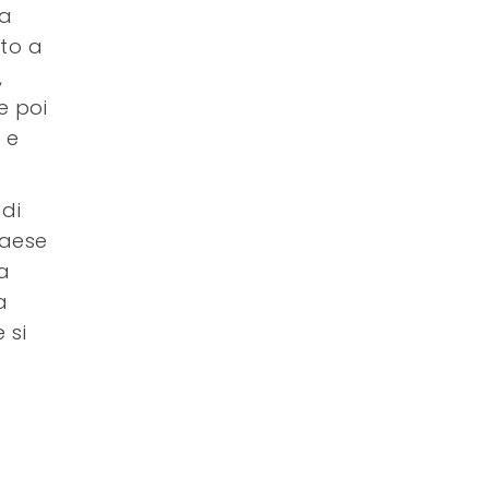
ma
uto a
,
e poi
 e
.
 di
paese
Da
a
 si