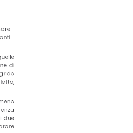
mare
onti
uelle
one di
grido
letto,
omeno
senza
i due
prare