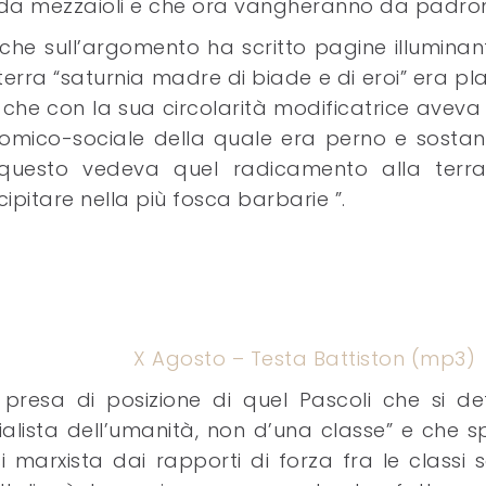
a mezzaioli e che ora vangheranno da padroni
che sull’argomento ha scritto pagine illuminant
erra “saturnia madre di biade e di eroi” era p
che con la sua circolarità modificatrice aveva
omico-sociale della quale era perno e sostan
In questo vedeva quel radicamento alla terr
ipitare nella più fosca barbarie ”.
X Agosto – Testa Battiston (mp3)
te presa di posizione di quel Pascoli che si de
alista dell’umanità, non d’una classe” e che s
i marxista dai rapporti di forza fra le classi s