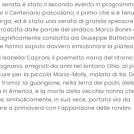
 serata è stato il secondo evento in program
r il Centenario pascoliano, il primo che si è ten
rga, ed è stata una serata di grande spessore
trodotta dalle parole del sindaco Marco Bonini 
gnificamente condotta da Giuseppe Battiston
he hanno saputo davvero emozionare la platea
 di Isabella Caproni, il poemetto narra del ritorno
fagnana, emigrati da anni nel lontano Ohio, al 
ure per la piccola Maria-Molly, malata di tisi. 
 trama: la guarigione, nella terra dei padri, dell
lia in America, e la morte della vecchia nonna che
e, simbolicamente, in sua vece, portata via da
are a primavera con l’apparizione delle rondini.