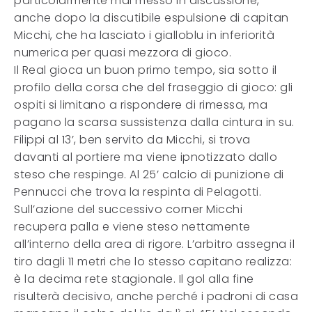
particolarmente mai messo in discussione,
anche dopo la discutibile espulsione di capitan
Micchi, che ha lasciato i gialloblu in inferiorità
numerica per quasi mezzora di gioco.
Il Real gioca un buon primo tempo, sia sotto il
profilo della corsa che del fraseggio di gioco: gli
ospiti si limitano a rispondere di rimessa, ma
pagano la scarsa sussistenza dalla cintura in su.
Filippi al 13’, ben servito da Micchi, si trova
davanti al portiere ma viene ipnotizzato dallo
steso che respinge. Al 25’ calcio di punizione di
Pennucci che trova la respinta di Pelagotti.
Sull’azione del successivo corner Micchi
recupera palla e viene steso nettamente
all’interno della area di rigore. L’arbitro assegna il
tiro dagli 11 metri che lo stesso capitano realizza:
è la decima rete stagionale. Il gol alla fine
risulterà decisivo, anche perché i padroni di casa