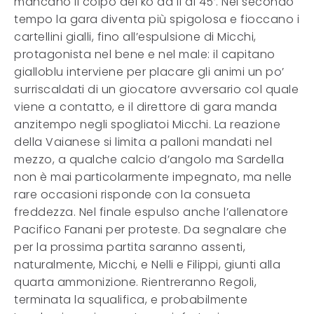
mancano il colpo del ko da lì al 45’. Nel secondo
tempo la gara diventa più spigolosa e fioccano i
cartellini gialli, fino all’espulsione di Micchi,
protagonista nel bene e nel male: il capitano
gialloblu interviene per placare gli animi un po’
surriscaldati di un giocatore avversario col quale
viene a contatto, e il direttore di gara manda
anzitempo negli spogliatoi Micchi. La reazione
della Vaianese si limita a palloni mandati nel
mezzo, a qualche calcio d’angolo ma Sardella
non è mai particolarmente impegnato, ma nelle
rare occasioni risponde con la consueta
freddezza. Nel finale espulso anche l’allenatore
Pacifico Fanani per proteste. Da segnalare che
per la prossima partita saranno assenti,
naturalmente, Micchi, e Nelli e Filippi, giunti alla
quarta ammonizione. Rientreranno Regoli,
terminata la squalifica, e probabilmente