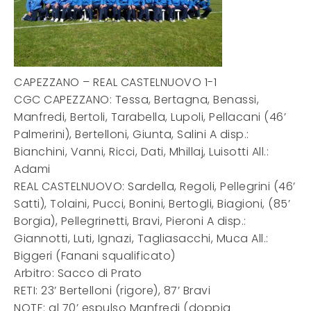
CAPEZZANO – REAL CASTELNUOVO 1-1
CGC CAPEZZANO: Tessa, Bertagna, Benassi,
Manfredi, Bertoli, Tarabella, Lupoli, Pellacani (46’
Palmerini), Bertelloni, Giunta, Salini A disp.:
Bianchini, Vanni, Ricci, Dati, Mhillaj, Luisotti All.:
Adami
REAL CASTELNUOVO: Sardella, Regoli, Pellegrini (46’
Satti), Tolaini, Pucci, Bonini, Bertogli, Biagioni, (85’
Borgia), Pellegrinetti, Bravi, Pieroni A disp.:
Giannotti, Luti, Ignazi, Tagliasacchi, Muca All.:
Biggeri (Fanani squalificato)
Arbitro: Sacco di Prato
RETI: 23’ Bertelloni (rigore), 87’ Bravi
NOTE: al 70’ espulso Manfredi (doppia