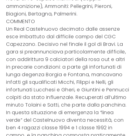
ammonizione), Ammoniti: Pellegrini, Pieroni,
Biagioni, Bertagna, Palmerini.
COMMENTO
Un Real Castelnuovo decimato dalle assenze
esce imbattuto dal difficile campo del CGC
Capezzano. Decisivo nel finale il gol di Bravi. La
gara si preannunciava particolarmente difficile,
con addirittura 9 calciatori della rosa out e altri
in precarie condizioni: a parte gli infortunati di
lunga degenza Borgia e Fontana, mancavano
infatti gli squalificati Micchi, Filippi e Nelli, gli
infortunati Lucchesi e Gheri, e Giuntini e Pennucci
colpiti da stato influenzale. Recuperati all’ultimo
minuto Tolaini e Satti, che parte dalla panchina.
In questa situazione di emergenza la “linea
verde” del Castelnuovo diventa necessità, con
ben 4 ragazzi classe 1994 e 1 classe 1992 in
campo, e la panchina composta praticamente