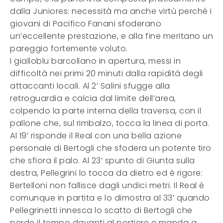
dalla Juniores: necessità ma anche virtù perché i
giovani di Pacifico Fanani sfoderano
un’eccellente prestazione, e alla fine meritano un
pareggio fortemente voluto.
I gialloblu barcollano in apertura, messi in
difficoltà nei primi 20 minuti dalla rapidità degli
attaccanti locali. Al 2’ Salini sfugge alla
retroguardia e calcia dal limite dell’area,
colpendo la parte interna della traversa, con il
pallone che, sul rimbalzo, tocca la linea di porta.
Al 19’ risponde il Real con una bella azione
personale di Bertogli che sfodera un potente tiro
che sfiora il palo. Al 23’ spunto di Giunta sulla
destra, Pellegrini lo tocca da dietro ed è rigore:
Bertelloni non fallisce dagli undici metri. Il Real è
comunque in partita e lo dimostra al 33’ quando
Pellegrinetti innesca lo scatto di Bertogli che
perde il tempo davanti al portiere e manda a