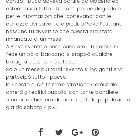
contro il Duca doveva partire da Modena ed
estendersi a tutto il Ducato, per un disguido e
per le informazioni che “correvano” con le
carrozze dei cavalli o a piedi, a Pieve Fosciana
nessuno fu avvertito che questa era stata
rimandata di un mese.
A Pieve sventolò per alcune ore il Tricolore, si
fece un pò di baccano, si stappò qualche
bottiglia e …..si tornò a letto.
Solo un mese più tardi l’evento si ingigantì e vi
partecipò tutto il paese.
In ricordo di ciò l’amministrazione Comunale
ornerà gli edifici pubblici con tante bandiere
tricolori e chiederà di farlo a tutte la popolazione
già da sabato 4 p.v.