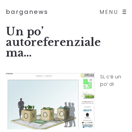
barganews
MENU
Un po’
autoreferenziale
ma…
Si, c’è un
po’ di