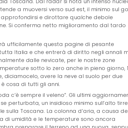
dia Toscana. Dal radar si nota un intenso nucle
 tende a muoversi verso sud est, il minimo sul go
pprofondirsi e dirottare qualche debole
one. Si conferma netto miglioramento dal tardo
rà ufficilamente questa pagine di pesante
tta Italia e che entrerà di diritto negli annali 
nalmente dalle nevicate, per le nostre zone
mperature sotto lo zero anche in pieno giorno, 
e, diciamocelo, avere la neve al suolo per due
cosa di tutti gli anni.
oda c’è sempre il veleno”. Gli ultimi aggiornamen
se perturbata, un insidioso minimo sull’alto tirr
le sulla Toscana. La colonna d’aria, a causa de
rica di umidità e le temperature sono ancora
embra preparare il terreno ad una nuova, seppu