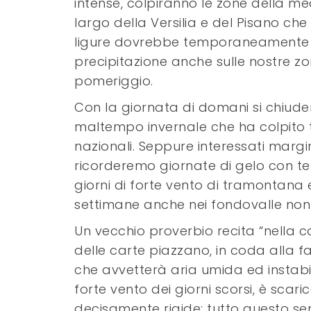
intense, colpiranno le zone della me
largo della Versilia e del Pisano che
ligure dovrebbe temporaneamente a
precipitazione anche sulle nostre z
pomeriggio.
Con la giornata di domani si chiude
maltempo invernale che ha colpito tu
nazionali. Seppure interessati margi
ricorderemo giornate di gelo con te
giorni di forte vento di tramontana 
settimane anche nei fondovalle non è 
Un vecchio proverbio recita “nella c
delle carte piazzano, in coda alla fa
che avvetterà aria umida ed instabi
forte vento dei giorni scorsi, è sca
decisamente rigide: tutto questo s