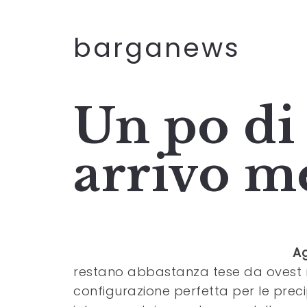
barganews
Un po di
arrivo m
Ag
restano abbastanza tese da ovest me
configurazione perfetta per le precip