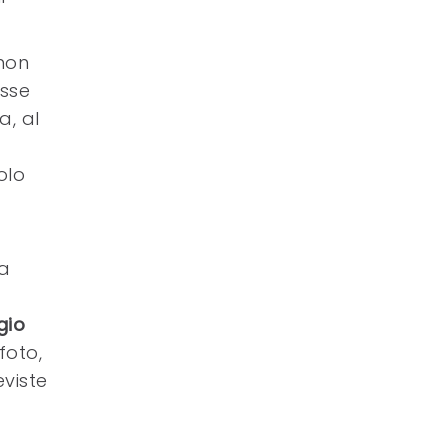
 non
esse
a, al
olo
la
gio
foto,
viste